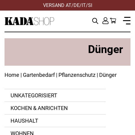
VERSAND AT/DE/IT/SI
Dünger
Home
|
Gartenbedarf
|
Pflanzenschutz
| Dünger
UNKATEGORISIERT
KOCHEN & ANRICHTEN
ANWENDEN
ZURÜCKSETZEN
ANWENDEN
ANWENDEN
ZURÜCKSETZEN
ZURÜCKSETZEN
HAUSHALT
WOHNEN