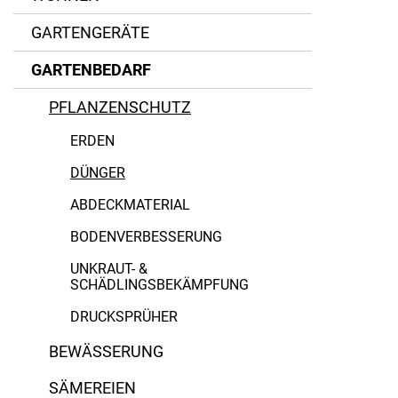
GARTENGERÄTE
GARTENBEDARF
PFLANZENSCHUTZ
COMPO
ERDEN
Gardena
DÜNGER
Kada
ABDECKMATERIAL
BODENVERBESSERUNG
KWIZDA
UNKRAUT- &
Metabo
SCHÄDLINGSBEKÄMPFUNG
Neudorff
DRUCKSPRÜHER
BEWÄSSERUNG
Substral
SÄMEREIEN
Westland