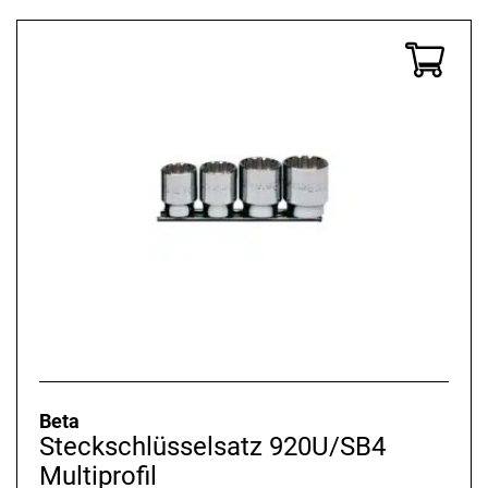
war:
ist:
229,80 €
139,99 €.
Beta
Steckschlüsselsatz 920U/SB4
Multiprofil