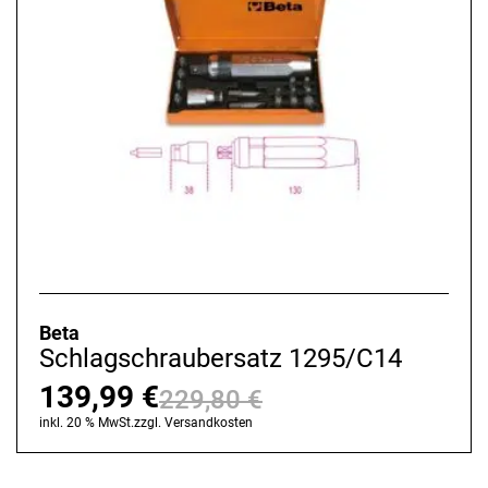
Beta
Schlagschraubersatz 1295/C14
139,99
€
229,80
€
Ursprünglicher
Aktueller
inkl. 20 % MwSt.
zzgl.
Versandkosten
Preis
Preis