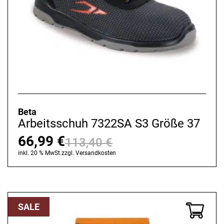
Beta
Arbeitsschuh 7322SA S3 Größe 37
66,99
€
113,40
€
Ursprünglicher
Aktueller
inkl. 20 % MwSt.
zzgl.
Versandkosten
Preis
Preis
war:
ist:
113,40 €
66,99 €.
SALE