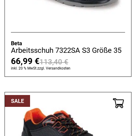
Beta
Arbeitsschuh 7322SA S3 Größe 35
66,99
€
113,40
€
Ursprünglicher
Aktueller
inkl. 20 % MwSt.
zzgl.
Versandkosten
Preis
Preis
war:
ist:
113,40 €
66,99 €.
SALE