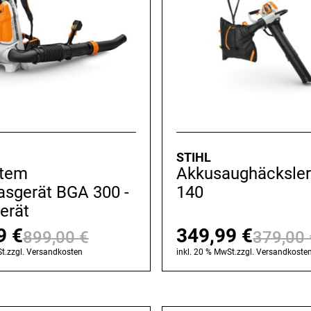
STIHL
stem
Akkusaughäcksle
asgerät BGA 300 -
140
erät
99
€
349,99
€
899,00
€
379,00
Ursprünglicher
Aktueller
t.
zzgl.
Versandkosten
inkl. 20 % MwSt.
zzgl.
Versandkoste
Preis
Preis
war:
ist: