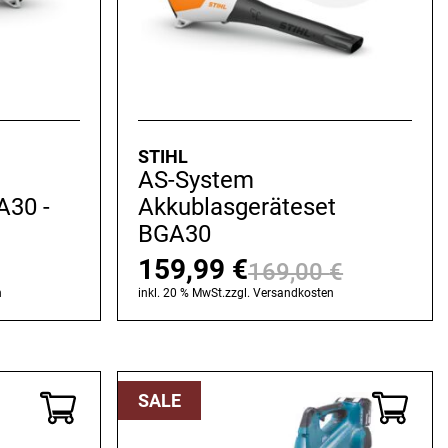
STIHL
AS-System
A30 -
Akkublasgeräteset
BGA30
159,99
€
169,00
€
Ursprünglicher
Aktueller
Ursprüng
Aktuelle
n
inkl. 20 % MwSt.
zzgl.
Versandkosten
Preis
Preis
Preis
Preis
war:
ist:
war:
ist:
109,00 €
99,99 €.
169,00 
159,99 €
SALE