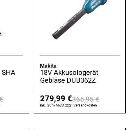
Makita
r SHA
18V Akkusologerät
Gebläse DUB362Z
279,99
€
€
365,95
€
Ursprünglicher
Aktueller
Ursprüng
Aktuelle
n
inkl. 20 % MwSt.
zzgl.
Versandkosten
Preis
Preis
Preis
Preis
war:
ist:
war:
ist: