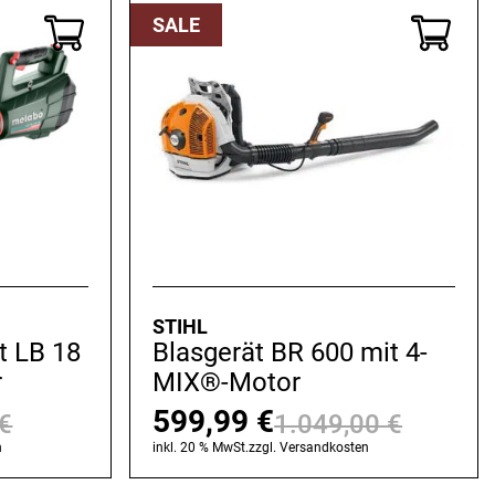
379,00 €
349,99 €.
365,95 
279,99 €
SALE
STIHL
t LB 18
Blasgerät BR 600 mit 4-
r
MIX®-Motor
599,99
€
€
1.049,00
€
Ursprünglicher
Aktueller
Ursprü
Aktuel
n
inkl. 20 % MwSt.
zzgl.
Versandkosten
Preis
Preis
Preis
Preis