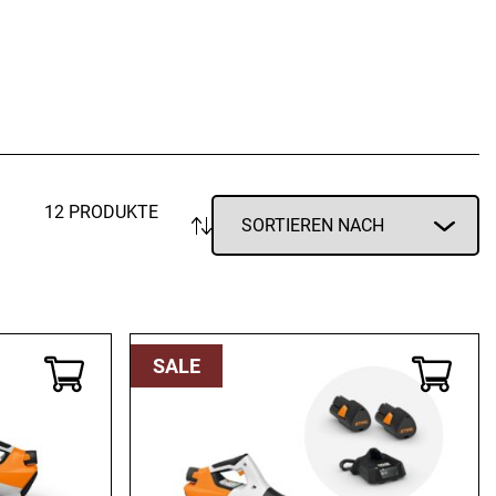
Vorratsdosen
Glasflaschen
Einkochzubehör
KÜCHENTEXTILIEN
Geschirrtücher
Servietten
Schürzen
12 PRODUKTE
Lappen
Handschuhe
SALE