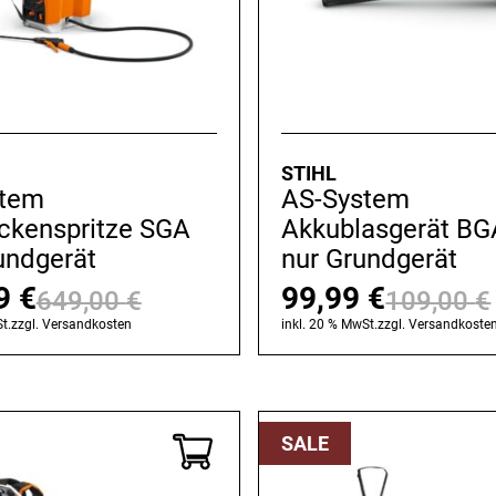
STIHL
stem
AS-System
ckenspritze SGA
Akkublasgerät BG
undgerät
nur Grundgerät
99
€
99,99
€
649,00
€
109,00
€
Ursprünglicher
Aktueller
t.
zzgl.
Versandkosten
inkl. 20 % MwSt.
zzgl.
Versandkoste
Preis
Preis
war:
ist:
649,00 €
599,99 €.
SALE