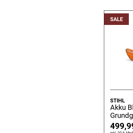
SALE
STIHL
Akku B
Grundg
499,