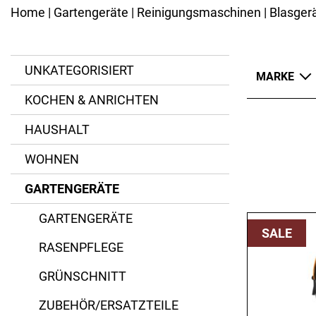
Kannen
Ersatzteile
Home
|
Gartengeräte
|
Reinigungsmaschinen
| Blasger
Eisenpfannen
Emaillierte Pfannen
BESTECK
Spezialpfannen
Messer
Bräter
UNKATEGORISIERT
MARKE
Gabeln
Pfannenzubehör
Löffel
KOCHEN & ANRICHTEN
Besteck-Sets
Husqvarna
Kinderbesteck
HAUSHALT
Spezialbesteck
Makita
WOHNEN
Metabo
GARTENGERÄTE
STIHL
GARTENGERÄTE
SALE
RASENPFLEGE
GRÜNSCHNITT
ZUBEHÖR/ERSATZTEILE