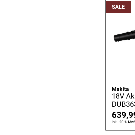
SALE
Makita
18V Ak
DUB36
639,
inkl. 20 % MwS