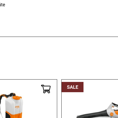
Kaffee & Tee
Weitere Küchengeräte
äte
Aperitif
Mikrowellen
Nudeln & Pasta
MESSER & SCHEREN
KÜCHENHELFER
Küchenmesser
Scheren
Hobel & Reiben
Schneidebretter
Mühlen
Schneidezubehör
Pfannenwender
Siebe
Weitere Küchenhelfer
Pressen
SALE