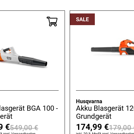
war:
ist:
879,95 €
639,99 €.
SALE
Husqvarna
lasgerät BGA 100 -
Akku Blasgerät 12
erät
Grundgerät
99
€
174,99
€
549,00
€
179,00