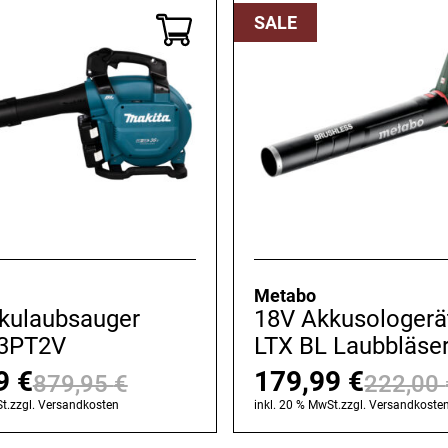
899,00 €
799,99 €.
SALE
Metabo
kulaubsauger
18V Akkusologerä
3PT2V
LTX BL Laubbläse
99
€
179,99
€
879,95
€
222,00
Ursprünglicher
Aktueller
t.
zzgl.
Versandkosten
inkl. 20 % MwSt.
zzgl.
Versandkoste
Preis
Preis