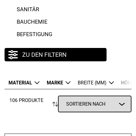
SANITÄR
HM Müllner
BAUCHEMIE
Kada
BEFESTIGUNG
Lorencic
Schuller Eh`klar
ZU DEN FILTERN
Wenko
Windhager
MATERIAL
MARKE
BREITE (MM)
HÖHE 
Wöhler
106 PRODUKTE