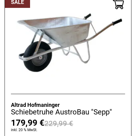
SALE
Altrad Hofmaninger
Schiebetruhe AustroBau "Sepp"
179,99
€
229,99
€
Ursprünglicher
Aktueller
inkl. 20 % MwSt.