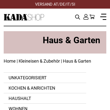
VERSAND AT/DE/IT/SI
Haus & Garten
Home
|
Kleineisen & Zubehör
| Haus & Garten
UNKATEGORISIERT
KOCHEN & ANRICHTEN
ANWENDEN
ANWENDEN
ANWENDEN
ANWENDEN
ZURÜCKSETZEN
ZURÜCKSETZEN
ZURÜCKSETZEN
ZURÜCKSETZEN
HAUSHALT
WOHNEN