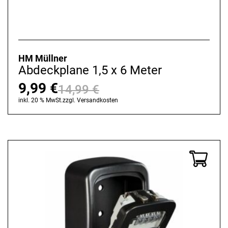
HM Müllner
Abdeckplane 1,5 x 6 Meter
9,99
€
14,99
€
Ursprünglicher
Aktueller
inkl. 20 % MwSt.
zzgl.
Versandkosten
Preis
Preis
war:
ist:
14,99 €
9,99 €.