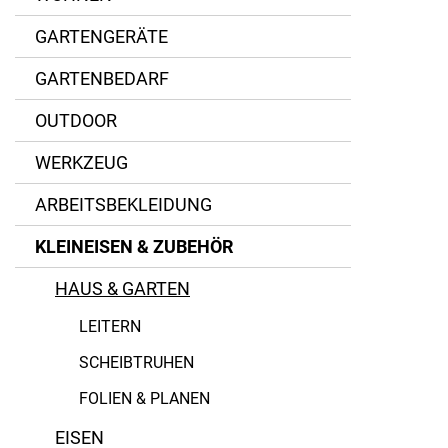
GARTENGERÄTE
GARTENBEDARF
OUTDOOR
Aluminium
WERKZEUG
Kunststoff
ARBEITSBEKLEIDUNG
Metall
KLEINEISEN & ZUBEHÖR
Polyethylen (PE)
HAUS & GARTEN
Altrad Hofmaninger
Polypropylen
LEITERN
Bertrams
PP-Faden
SCHEIBTRUHEN
Burg-Wächter
FOLIEN & PLANEN
PVC
EISEN
Hailo
Stahl verzinkt