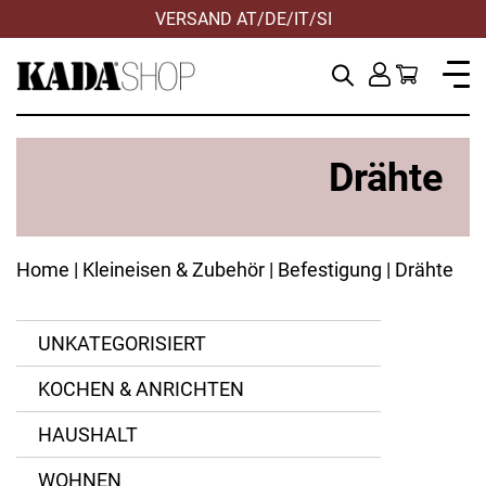
VERSAND AT/DE/IT/SI
Drähte
Home
|
Kleineisen & Zubehör
|
Befestigung
| Drähte
UNKATEGORISIERT
KOCHEN & ANRICHTEN
Aluminium
Kada
HAUSHALT
Draht
Odörfer
WOHNEN