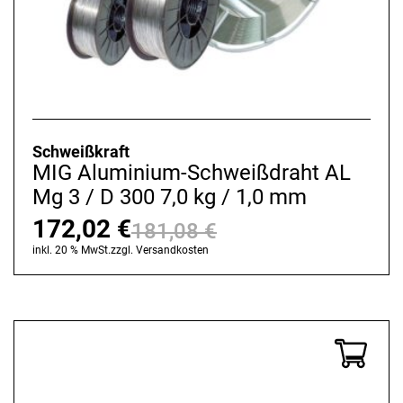
Schweißkraft
MIG Aluminium-Schweißdraht AL
Mg 3 / D 300 7,0 kg / 1,0 mm
172,02
€
181,08
€
Ursprünglicher
Aktueller
inkl. 20 % MwSt.
zzgl.
Versandkosten
Preis
Preis
war:
ist:
181,08 €
172,02 €.