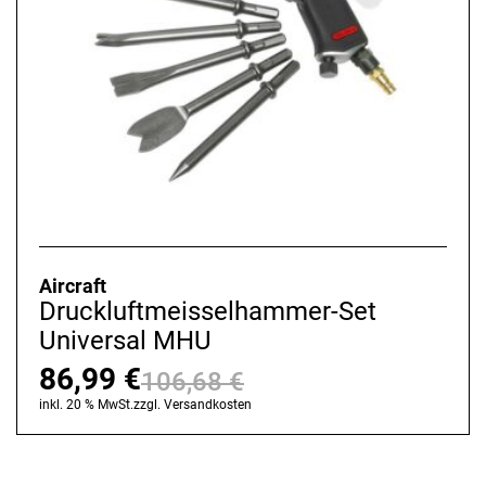
Aircraft
Druckluftmeisselhammer-Set
Universal MHU
86,99
€
106,68
€
Ursprünglicher
Aktueller
inkl. 20 % MwSt.
zzgl.
Versandkosten
Preis
Preis
war:
ist: