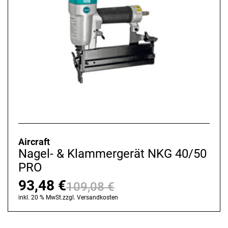
Aircraft
Nagel- & Klammergerät NKG 40/50
PRO
93,48
€
109,08
€
Ursprünglicher
Aktueller
inkl. 20 % MwSt.
zzgl.
Versandkosten
Preis
Preis