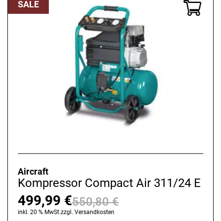
SALE
Aircraft
Kompressor Compact Air 311/24 E
499,99
€
550,80
€
Ursprünglicher
Aktueller
inkl. 20 % MwSt.
zzgl.
Versandkosten