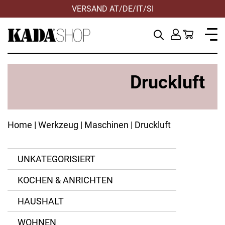
VERSAND AT/DE/IT/SI
Druckluft
Home
|
Werkzeug
|
Maschinen
| Druckluft
UNKATEGORISIERT
KOCHEN & ANRICHTEN
ANWENDEN
ZURÜCKSETZEN
HAUSHALT
WOHNEN