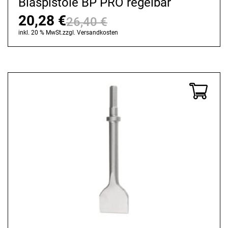
Blaspistole BP PRO regelbar
20,28
€
26,40
€
Ursprünglicher
Aktueller
inkl. 20 % MwSt.
zzgl.
Versandkosten
Preis
Preis
war:
ist:
26,40 €
20,28 €.