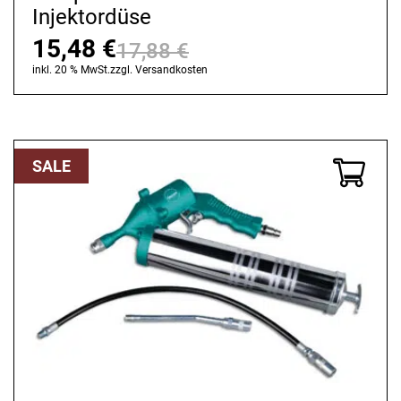
Injektordüse
15,48
€
17,88
€
Ursprünglicher
Aktueller
inkl. 20 % MwSt.
zzgl.
Versandkosten
Preis
Preis
war:
ist:
17,88 €
15,48 €.
SALE