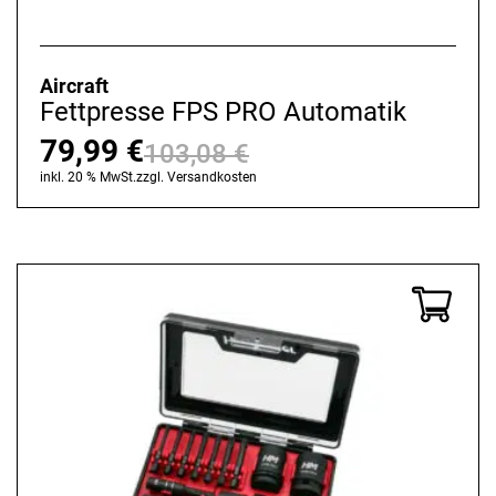
Aircraft
Fettpresse FPS PRO Automatik
79,99
€
103,08
€
Ursprünglicher
Aktueller
inkl. 20 % MwSt.
zzgl.
Versandkosten
Preis
Preis
war:
ist:
103,08 €
79,99 €.