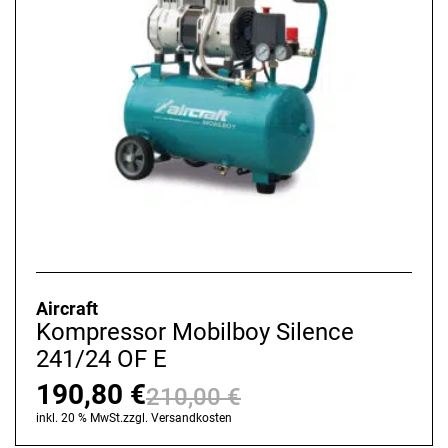
Aircraft
Kompressor Mobilboy Silence
241/24 OF E
190,80
€
210,00
€
Ursprünglicher
Aktueller
inkl. 20 % MwSt.
zzgl.
Versandkosten