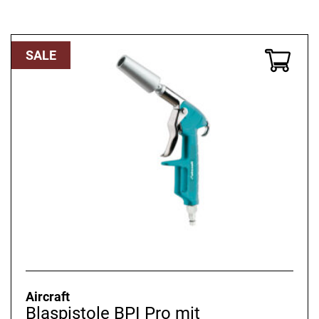
Preis
Preis
war:
ist:
210,00 €
190,80 €.
SALE
Aircraft
Blaspistole BPI Pro mit