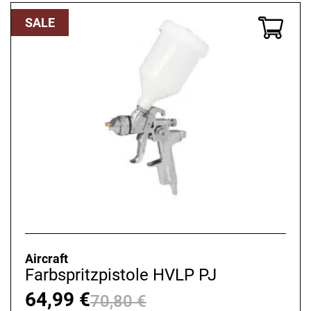
106,68 €
86,99 €.
SALE
Aircraft
Farbspritzpistole HVLP PJ
64,99
€
70,80
€