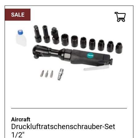
war:
ist:
109,08 €
93,48 €.
SALE
Aircraft
Druckluftratschenschrauber-Set
1/2"