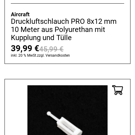
Aircraft
Druckluftschlauch PRO 8x12 mm
10 Meter aus Polyurethan mit
Kupplung und Tülle
39,99
€
45,99
€
Ursprünglicher
Aktueller
inkl. 20 % MwSt.
zzgl.
Versandkosten
Preis
Preis
war:
ist:
45,99 €
39,99 €.