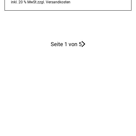
Ursprünglicher
Aktueller
inkl. 20 % MwSt.
zzgl.
Versandkosten
Preis
Preis
war:
ist:
70,80 €
64,99 €.
Seite 1 von 5