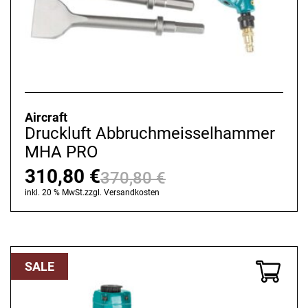
Aircraft
Druckluft Abbruchmeisselhammer
MHA PRO
310,80
€
370,80
€
Ursprünglicher
Aktueller
inkl. 20 % MwSt.
zzgl.
Versandkosten
Preis
Preis
war:
ist:
370,80 €
310,80 €.
SALE