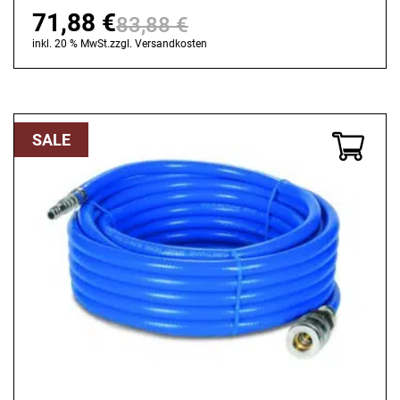
71,88
€
83,88
€
Ursprünglicher
Aktueller
inkl. 20 % MwSt.
zzgl.
Versandkosten
Preis
Preis
war:
ist:
83,88 €
71,88 €.
SALE