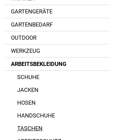
Naturleder
Fristads
GARTENGERÄTE
Polyester
Gedore Work
GARTENBEDARF
Stoff
Victorinox
OUTDOOR
WERKZEUG
ARBEITSBEKLEIDUNG
SCHUHE
JACKEN
HOSEN
HANDSCHUHE
TASCHEN