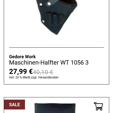
Gedore Work
Maschinen-Halfter WT 1056 3
27,99
€
40,10
€
Ursprünglicher
Aktueller
inkl. 20 % MwSt.
zzgl.
Versandkosten
Preis
Preis
war:
ist:
40,10 €
27,99 €.
SALE