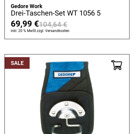
Gedore Work
Drei-Taschen-Set WT 1056 5
69,99
€
104,64
€
Ursprünglicher
Aktueller
inkl. 20 % MwSt.
zzgl.
Versandkosten
Preis
Preis
war:
ist:
104,64 €
69,99 €.
SALE