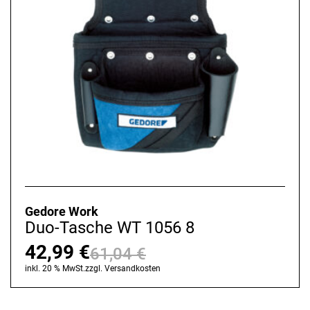
Gedore Work
Duo-Tasche WT 1056 8
42,99
€
61,04
€
Ursprünglicher
Aktueller
inkl. 20 % MwSt.
zzgl.
Versandkosten
Preis
Preis