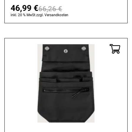
46,99
€
66,26
€
Ursprünglicher
Aktueller
inkl. 20 % MwSt.
zzgl.
Versandkosten
Preis
Preis
war:
ist:
66,26 €
46,99 €.