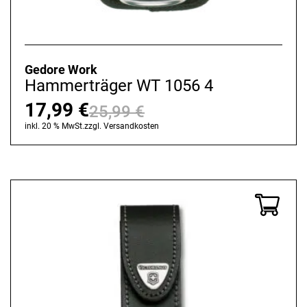
Gedore Work
Hammerträger WT 1056 4
17,99
€
25,99
€
Ursprünglicher
Aktueller
inkl. 20 % MwSt.
zzgl.
Versandkosten
Preis
Preis
war:
ist:
25,99 €
17,99 €.