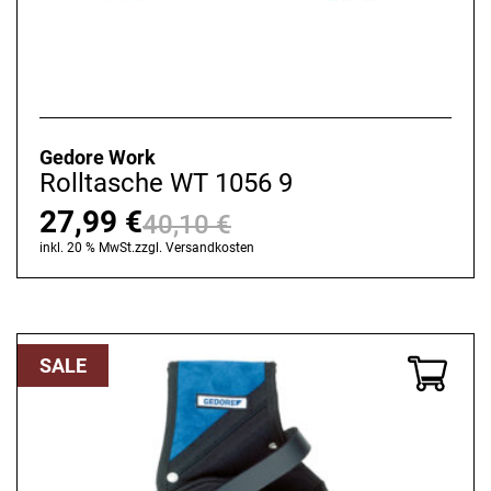
Gedore Work
Rolltasche WT 1056 9
27,99
€
40,10
€
Ursprünglicher
Aktueller
inkl. 20 % MwSt.
zzgl.
Versandkosten
Preis
Preis
war:
ist:
40,10 €
27,99 €.
SALE