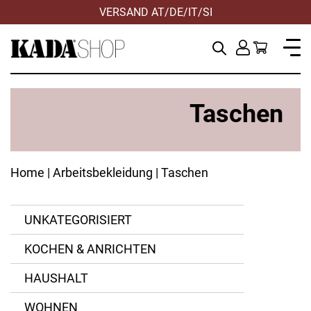
VERSAND AT/DE/IT/SI
Taschen
Home
|
Arbeitsbekleidung
| Taschen
UNKATEGORISIERT
KOCHEN & ANRICHTEN
ANWENDEN
ANWENDEN
ZURÜCKSETZEN
ZURÜCKSETZEN
HAUSHALT
Leder
FELCO
WOHNEN