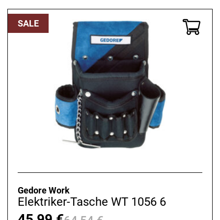
war:
ist:
61,04 €
42,99 €.
SALE
Gedore Work
Elektriker-Tasche WT 1056 6
45,99
€