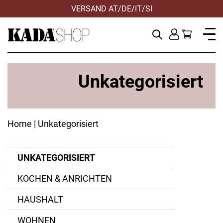
VERSAND AT/DE/IT/SI
Unkategorisiert
Home
| Unkategorisiert
UNKATEGORISIERT
Farbmix
KOCHEN & ANRICHTEN
Grün
ANWENDEN
ANWENDEN
ANWENDEN
ANWENDEN
ZURÜCKSETZEN
ZURÜCKSETZEN
ZURÜCKSETZEN
ZURÜCKSETZEN
ANWENDEN
ZURÜCKSETZEN
HAUSHALT
WOHNEN