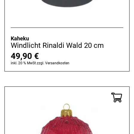
Kunststoff/Metall
Metall
Papier
Kaheku
Windlicht Rinaldi Wald 20 cm
Plastik/Metall
49,90
€
Polyester
inkl. 20 % MwSt.
zzgl.
Versandkosten
Polyethylen (PE)
Polyprobylen(PP)
Polyresin
Porzellan
Premium Porcelain