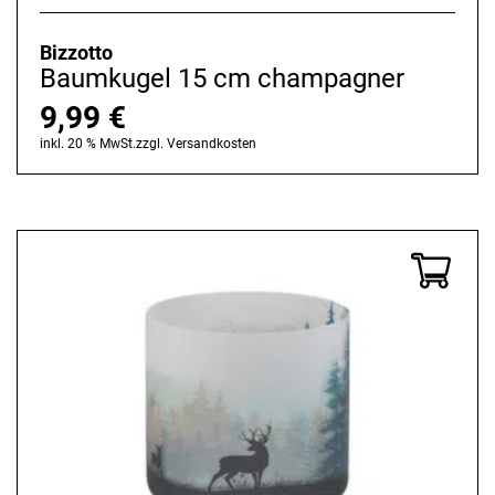
Baumwolle
Legami Milano
Bizzotto
Baumkugel 15 cm champagner
Edelstahl
Lienbacher
9,99
€
Glas
Screwpull
inkl. 20 % MwSt.
zzgl.
Versandkosten
Glas klar
Villeroy & Boch
Glas lackiert
Westmark
Holz
Keramik
Kork
Kunstharz
Kunststoff