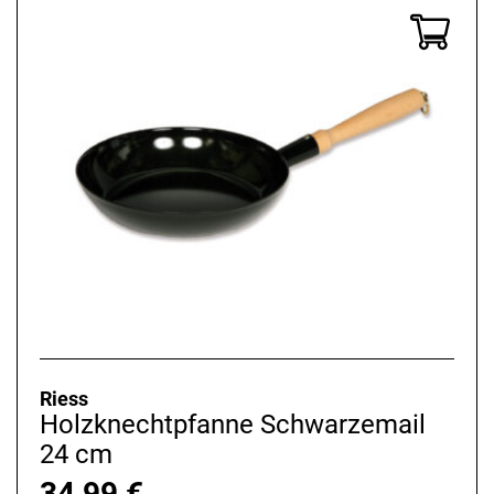
Riess
Holzknechtpfanne Schwarzemail
24 cm
34,99
€