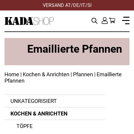
VERSAND AT/DE/IT/SI
Emaillierte Pfannen
Home
|
Kochen & Anrichten
|
Pfannen
| Emaillierte
Pfannen
Riess
UNKATEGORISIERT
Edelstahl
Staub
ANWENDEN
ANWENDEN
ANWENDEN
ANWENDEN
ZURÜCKSETZEN
ZURÜCKSETZEN
ZURÜCKSETZEN
ZURÜCKSETZEN
KOCHEN & ANRICHTEN
ANWENDEN
ANWENDEN
ANWENDEN
ZURÜCKSETZEN
ZURÜCKSETZEN
ZURÜCKSETZEN
Emaille
TÖPFE