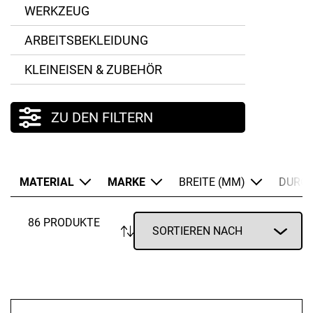
WERKZEUG
Holz
ARBEITSBEKLEIDUNG
Kunststoff
KLEINEISEN & ZUBEHÖR
Olivenholz
Porzellan
ZU DEN FILTERN
Zirbenholz
MATERIAL
MARKE
BREITE (MM)
DURC
86 PRODUKTE