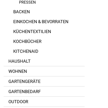
PRESSEN
Acryl
Doraplast
BACKEN
Buchenholz
Gefu
EINKOCHEN & BEVORRATEN
Cromargan Edelstahl
Lurch
KÜCHENTEXTILIEN
Edelstahl
Microplane
KOCHBÜCHER
KITCHENAID
Edelstahlklinge
Peugeot
HAUSHALT
Eichenholz
Waldner
WOHNEN
Erlenholz
WMF
GARTENGERÄTE
Eschenholz
GARTENBEDARF
Glas
OUTDOOR
Gusseisen