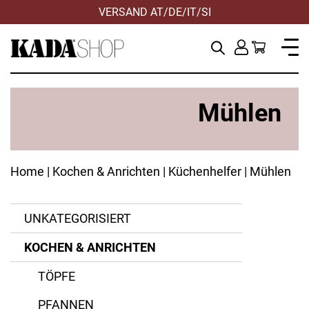
VERSAND AT/DE/IT/SI
Mühlen
Home
|
Kochen & Anrichten
|
Küchenhelfer
| Mühlen
UNKATEGORISIERT
KOCHEN & ANRICHTEN
ANWENDEN
ANWENDEN
ZURÜCKSETZEN
ZURÜCKSETZEN
ANWENDEN
ANWENDEN
ZURÜCKSETZEN
ZURÜCKSETZEN
TÖPFE
PFANNEN