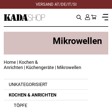
VERSAND AT/DE/IT/SI
Mikrowellen
Home
|
Kochen &
Anrichten
|
Küchengeräte
| Mikrowellen
Edelstahl
Rotho
UNKATEGORISIERT
Polypropylen
Silva
KOCHEN & ANRICHTEN
ANWENDEN
ZURÜCKSETZEN
TÖPFE