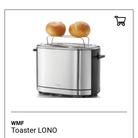
war:
ist:
149,99 €
119,99 €.
WMF
Toaster LONO