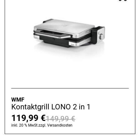
WMF
Kontaktgrill LONO 2 in 1
119,99
€
149,99
€
Ursprünglicher
Aktueller
inkl. 20 % MwSt.
zzgl.
Versandkosten
Preis
Preis