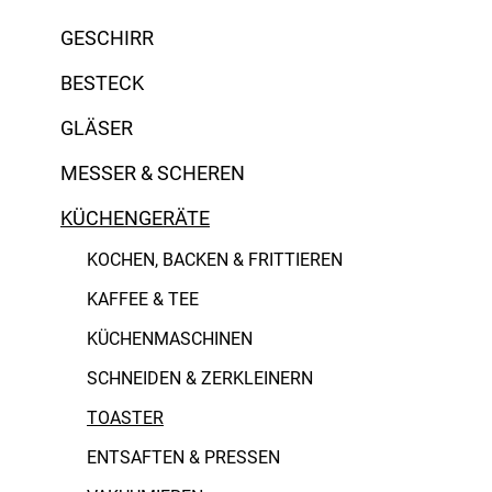
Cromargan Edelstahl
Kitchen Aid
GESCHIRR
Guss
Wilfa
BESTECK
Kunststoff
WMF
GLÄSER
MESSER & SCHEREN
KÜCHENGERÄTE
KOCHEN, BACKEN & FRITTIEREN
KAFFEE & TEE
KÜCHENMASCHINEN
SCHNEIDEN & ZERKLEINERN
TOASTER
ENTSAFTEN & PRESSEN