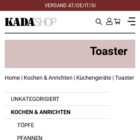
VERSAND AT/DE/IT/SI
Toaster
Home
|
Kochen & Anrichten
|
Küchengeräte
| Toaster
UNKATEGORISIERT
KOCHEN & ANRICHTEN
ANWENDEN
ANWENDEN
ANWENDEN
ANWENDEN
ZURÜCKSETZEN
ZURÜCKSETZEN
ZURÜCKSETZEN
ZURÜCKSETZEN
TÖPFE
Antihaft
Kelomat
PFANNEN