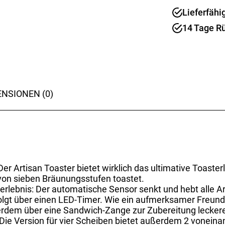
Grey
Lieferfähi
Menge
14 Tage R
NSIONEN (0)
er Artisan Toaster bietet wirklich das ultimative Toaste
 von sieben Bräunungsstufen toastet.
sterlebnis: Der automatische Sensor senkt und hebt alle A
lgt über einen LED-Timer. Wie ein aufmerksamer Freund
erdem über eine Sandwich-Zange zur Zubereitung lecker
 Die Version für vier Scheiben bietet außerdem 2 vonein