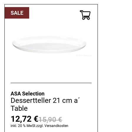
SALE
ASA Selection
Dessertteller 21 cm a´
Table
12,72
€
15,90
€
Ursprünglicher
Aktueller
inkl. 20 % MwSt.
zzgl.
Versandkosten