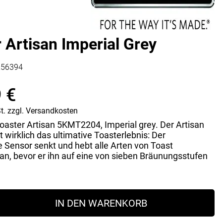
Vorratsdosen
Glasflaschen
Einkochzubehör
 Artisan Imperial Grey
KÜCHENTEXTILIEN
256394
Geschirrtücher
Servietten
9
€
Schürzen
Lappen
t.
zzgl.
Versandkosten
Handschuhe
oaster Artisan 5KMT2204, Imperial grey. Der Artisan
t wirklich das ultimative Toasterlebnis: Der
 Sensor senkt und hebt alle Arten von Toast
an, bevor er ihn auf eine von sieben Bräunungsstufen
IN DEN WARENKORB