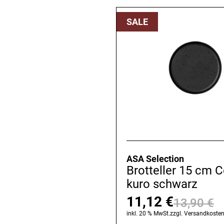
SALE
ASA Selection
Brotteller 15 cm 
kuro schwarz
11,12
€
13,90
€
U
A
inkl. 20 % MwSt.
zzgl.
Versandkoste