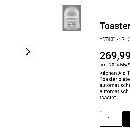
Kaffee & Tee
Weitere Küchengeräte
Aperitif
Mikrowellen
Nudeln & Pasta
Toaster
MESSER & SCHEREN
KÜCHENHELFER
Küchenmesser
ARTIKEL-NR.:
Scheren
Hobel & Reiben
Schneidebretter
Mühlen
269,9
Schneidezubehör
Pfannenwender
Siebe
inkl. 20 % MwS
Weitere Küchenhelfer
Kitchen Aid T
Pressen
Toaster biete
automatische
automatisch 
toastet.
Toaster
Artisan
Imperial