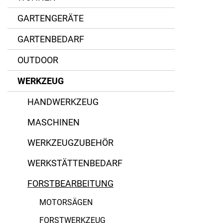
GARTENGERÄTE
GARTENBEDARF
OUTDOOR
Aluminium
WERKZEUG
Hartmetall
FELCO
HANDWERKZEUG
Holz
Gardena
MASCHINEN
Kunststoff
HM Müllner
WERKZEUGZUBEHÖR
Materialmix
Husqvarna
WERKSTÄTTENBEDARF
Metall
Kada
FORSTBEARBEITUNG
Qualitätsstahl
Makita
MOTORSÄGEN
FORSTWERKZEUG
Stahl
Pewag