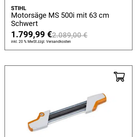
STIHL
Motorsäge MS 500i mit 63 cm
Schwert
1.799,99
€
2.089,00
€
Ursprünglich
Aktueller
inkl. 20 % MwSt.
zzgl.
Versandkosten
Preis
Preis
war:
ist:
2.089,00 €
1.799,99 €.