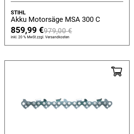
STIHL
Akku Motorsäge MSA 300 C
859,99
€
979,00
€
Ursprünglicher
Aktueller
inkl. 20 % MwSt.
zzgl.
Versandkosten
Preis
Preis
war:
ist:
979,00 €
859,99 €.