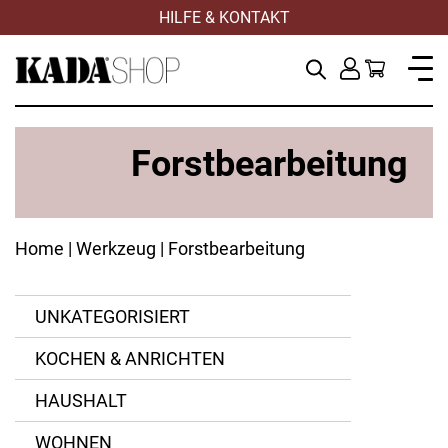
HILFE & KONTAKT
Forstbearbeitung
Home
|
Werkzeug
| Forstbearbeitung
UNKATEGORISIERT
KOCHEN & ANRICHTEN
ANWENDEN
ANWENDEN
ANWENDEN
ANWENDEN
ZURÜCKSETZEN
ZURÜCKSETZEN
ZURÜCKSETZEN
ZURÜCKSETZEN
HAUSHALT
WOHNEN