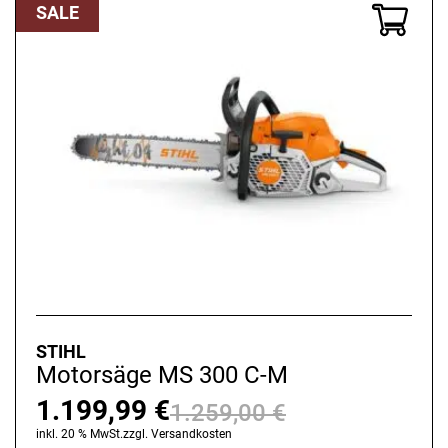
SALE
STIHL
Motorsäge MS 300 C-M
1.199,99
€
1.259,00
€
Ursprünglich
Aktueller
inkl. 20 % MwSt.
zzgl.
Versandkosten