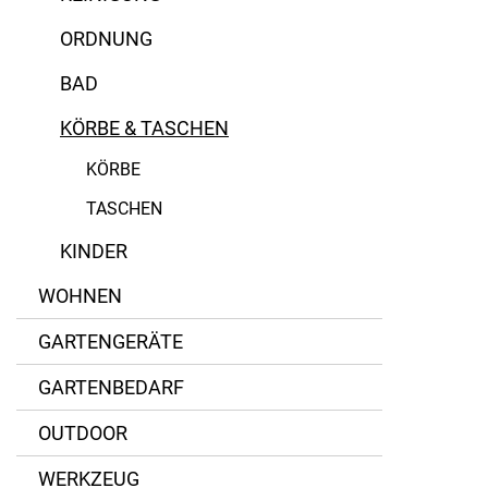
ORDNUNG
Alessi
BAD
Gefu
KÖRBE & TASCHEN
Gilde
KÖRBE
70% recycelter Kunststoff
Handed By
TASCHEN
Aluminium
Kada
KINDER
Baumwolle
Reisenthel
WOHNEN
Edelstahl
GARTENGERÄTE
GARTENBEDARF
Filz
OUTDOOR
Polyester
WERKZEUG
Polyestergewebe