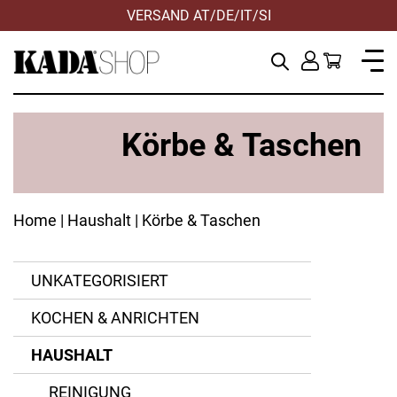
VERSAND AT/DE/IT/SI
Körbe & Taschen
Home
|
Haushalt
| Körbe & Taschen
UNKATEGORISIERT
KOCHEN & ANRICHTEN
ANWENDEN
ANWENDEN
ANWENDEN
ANWENDEN
ANWENDEN
ZURÜCKSETZEN
ZURÜCKSETZEN
ZURÜCKSETZEN
ZURÜCKSETZEN
ZURÜCKSETZEN
ANWENDEN
ZURÜCKSETZEN
HAUSHALT
REINIGUNG