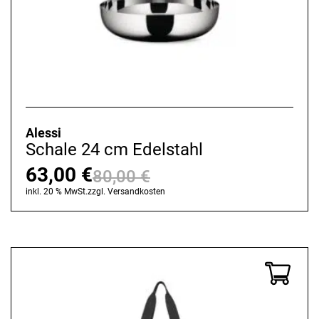
Alessi
Schale 24 cm Edelstahl
63,00
€
80,00
€
Ursprünglicher
Aktueller
inkl. 20 % MwSt.
zzgl.
Versandkosten
Preis
Preis
war:
ist:
80,00 €
63,00 €.