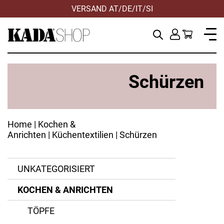
VERSAND AT/DE/IT/SI
Schürzen
Home
|
Kochen &
Anrichten
|
Küchentextilien
| Schürzen
Baumwolle
UNKATEGORISIERT
Leder
KOCHEN & ANRICHTEN
ANWENDEN
ANWENDEN
ANWENDEN
ANWENDEN
ZURÜCKSETZEN
ZURÜCKSETZEN
ZURÜCKSETZEN
ZURÜCKSETZEN
TÖPFE