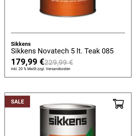
Sikkens
Sikkens Novatech 5 lt. Teak 085
179,99
€
229,99
€
Ursprünglicher
Aktueller
inkl. 20 % MwSt.
zzgl.
Versandkosten
Preis
Preis
war:
ist:
229,99 €
179,99 €.
SALE