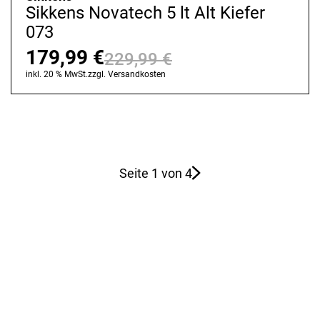
Sikkens Novatech 5 lt Alt Kiefer
073
179,99
€
229,99
€
Ursprünglicher
Aktueller
inkl. 20 % MwSt.
zzgl.
Versandkosten
Preis
Preis
war:
ist:
229,99 €
179,99 €.
Seite 1 von 4