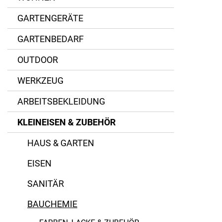
GARTENGERÄTE
GARTENBEDARF
OUTDOOR
WERKZEUG
ARBEITSBEKLEIDUNG
Adler-Lacke
KLEINEISEN & ZUBEHÖR
Bertrams
HAUS & GARTEN
HM Müllner
EISEN
Kada
SANITÄR
Loctite
BAUCHEMIE
Metabo