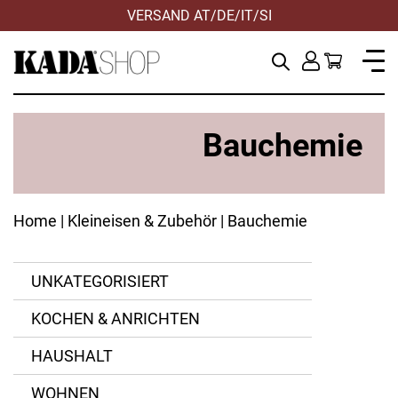
VERSAND AT/DE/IT/SI
ZUSTELLUNG
Bauchemie
Home
|
Kleineisen & Zubehör
| Bauchemie
UNKATEGORISIERT
KOCHEN & ANRICHTEN
ANWENDEN
ANWENDEN
ZURÜCKSETZEN
ZURÜCKSETZEN
HAUSHALT
WOHNEN