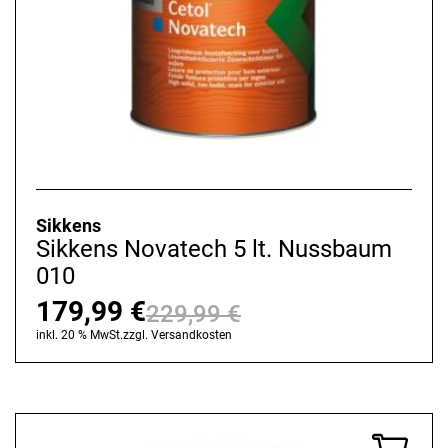
Sikkens
Sikkens Novatech 5 lt. Nussbaum
010
179,99
€
229,99
€
Ursprünglicher
Aktueller
inkl. 20 % MwSt.
zzgl.
Versandkosten
Preis
Preis
war:
ist:
229,99 €
179,99 €.