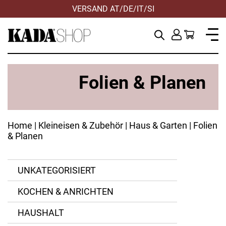
VERSAND AT/DE/IT/SI
Folien & Planen
Home
|
Kleineisen & Zubehör
|
Haus & Garten
| Folien
& Planen
UNKATEGORISIERT
KOCHEN & ANRICHTEN
ANWENDEN
ANWENDEN
ZURÜCKSETZEN
ZURÜCKSETZEN
Kunststoff
HAUSHALT