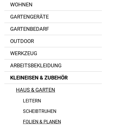
Polyethylen (PE)
HM Müllner
WOHNEN
PP-Faden
Kada
GARTENGERÄTE
PVC
Lorencic
GARTENBEDARF
Schuller Eh`klar
OUTDOOR
Windhager
WERKZEUG
ARBEITSBEKLEIDUNG
KLEINEISEN & ZUBEHÖR
HAUS & GARTEN
LEITERN
SCHEIBTRUHEN
FOLIEN & PLANEN