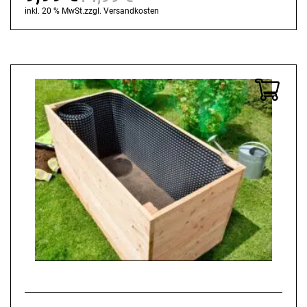
Ursprünglicher
Aktueller
inkl. 20 % MwSt.
zzgl.
Versandkosten
Preis
Preis
war:
ist:
14,99 €
9,99 €.