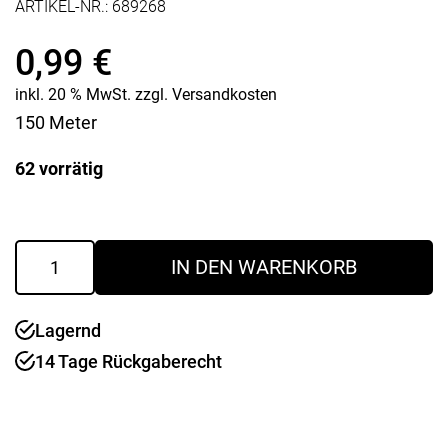
ARTIKEL-NR.:
689268
0,99
€
inkl. 20 % MwSt.
zzgl.
Versandkosten
150 Meter
62 vorrätig
Regenfallfolie
IN DEN WARENKORB
transparent
Ø
150
Lagernd
mm
Menge
14 Tage Rückgaberecht