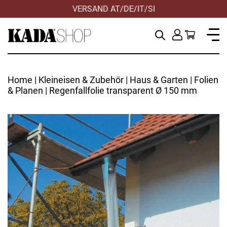
VERSAND AT/DE/IT/SI
Home
|
Kleineisen & Zubehör
|
Haus & Garten
|
Folien
& Planen
| Regenfallfolie transparent Ø 150 mm