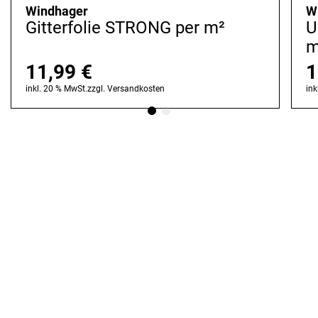
Windhager
W
Gitterfolie STRONG per m²
U
11,99
€
1
inkl. 20 % MwSt.
zzgl.
Versandkosten
ink