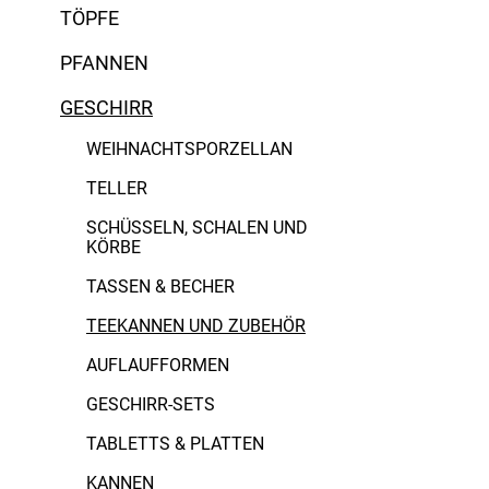
TÖPFE
PFANNEN
GESCHIRR
WEIHNACHTSPORZELLAN
TELLER
SCHÜSSELN, SCHALEN UND
KÖRBE
TASSEN & BECHER
TEEKANNEN UND ZUBEHÖR
Bambusholz
AUFLAUFFORMEN
Borosilikatglas
GESCHIRR-SETS
Edelstahl
TABLETTS & PLATTEN
Emaille
Alessi
KANNEN