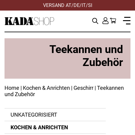
VERSAND AT/DE/IT/SI
Teekannen und
Zubehör
Home
|
Kochen & Anrichten
|
Geschirr
| Teekannen
und Zubehör
ANWENDEN
ANWENDEN
ZURÜCKSETZEN
ZURÜCKSETZEN
UNKATEGORISIERT
ANWENDEN
ANWENDEN
ANWENDEN
ANWENDEN
ZURÜCKSETZEN
ZURÜCKSETZEN
ZURÜCKSETZEN
ZURÜCKSETZEN
KOCHEN & ANRICHTEN