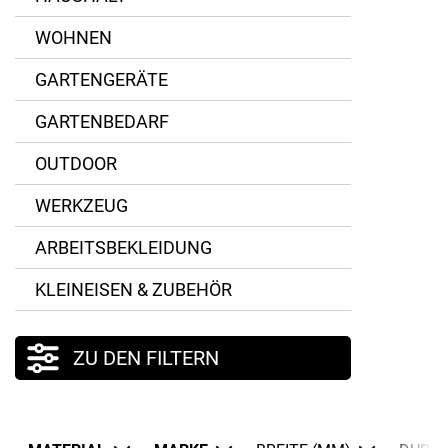
Ritzenhoff & Breker
WOHNEN
Simax
GARTENGERÄTE
Villeroy & Boch
GARTENBEDARF
OUTDOOR
WERKZEUG
ARBEITSBEKLEIDUNG
KLEINEISEN & ZUBEHÖR
ZU DEN FILTERN