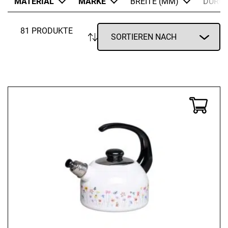
MATERIAL
MARKE
BREITE (MM)
DURC
81 PRODUKTE