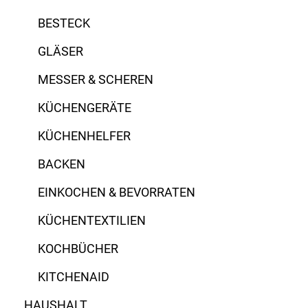
BESTECK
Glas
ASA Selection
GLÄSER
Guss
Bredemeijer
MESSER & SCHEREN
Gusseisen
EVA
KÜCHENGERÄTE
Keramik
Eva Solo
KÜCHENHELFER
Porzellan
Flirt
BACKEN
Steingut
Gefu
EINKOCHEN & BEVORRATEN
Steinzeug
Kelomat
KÜCHENTEXTILIEN
Lilien
KOCHBÜCHER
Price & Kensington
KITCHENAID
Riess
HAUSHALT