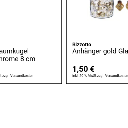
Bizzotto
baumkugel
Anhänger gold Gl
hrome 8 cm
1,50
€
t.
zzgl.
Versandkosten
inkl. 20 % MwSt.
zzgl.
Versandkoste