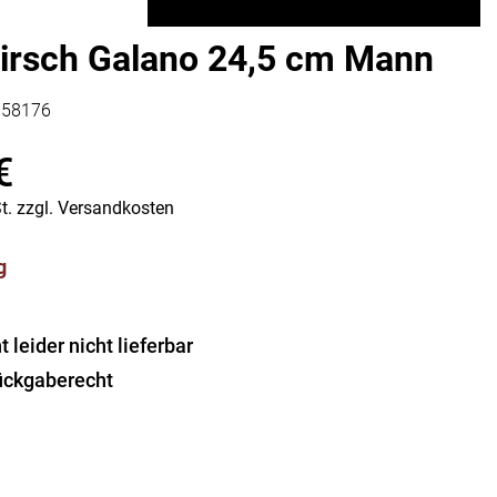
Vorratsdosen
Glasflaschen
Hirsch Galano 24,5 cm Mann
Einkochzubehör
358176
KÜCHENTEXTILIEN
Geschirrtücher
€
Servietten
t.
Schürzen
zzgl.
Versandkosten
Lappen
Handschuhe
g
leider nicht lieferbar
ückgaberecht