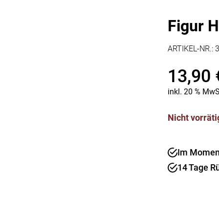
Kaffee & Tee
Weitere Küchengeräte
Aperitif
Mikrowellen
Figur 
Nudeln & Pasta
MESSER & SCHEREN
ARTIKEL-NR.:
KÜCHENHELFER
Küchenmesser
Scheren
Hobel & Reiben
13,90
Schneidebretter
Mühlen
Schneidezubehör
Pfannenwender
inkl. 20 % MwS
Siebe
Weitere Küchenhelfer
Nicht vorräti
Pressen
Im Moment 
14 Tage R