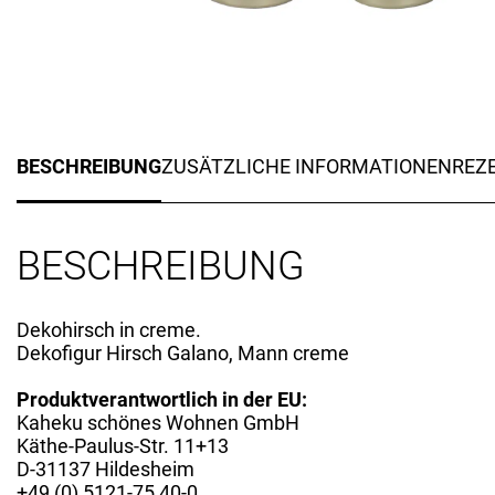
BESCHREIBUNG
ZUSÄTZLICHE INFORMATIONEN
REZE
BESCHREIBUNG
Dekohirsch in creme.
Dekofigur Hirsch Galano, Mann creme
Produktverantwortlich in der EU:
Kaheku schönes Wohnen GmbH
Käthe-Paulus-Str. 11+13
D-31137 Hildesheim
+49 (0) 5121-75 40-0