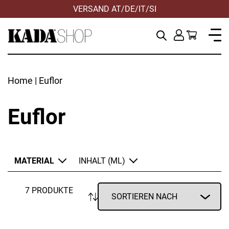
VERSAND AT/DE/IT/SI
Home
| Euflor
Euflor
MATERIAL
INHALT (ML)
7 PRODUKTE
ANWENDEN
ZURÜCKSETZEN
Erde