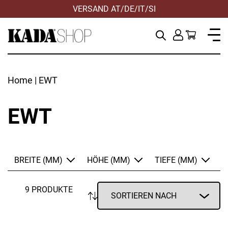
VERSAND AT/DE/IT/SI
Home
| EWT
EWT
BREITE (MM)
HÖHE (MM)
TIEFE (MM)
9 PRODUKTE
ANWENDEN
ANWENDEN
ANWENDEN
ZURÜCKSETZEN
ZURÜCKSETZEN
ZURÜCKSETZEN