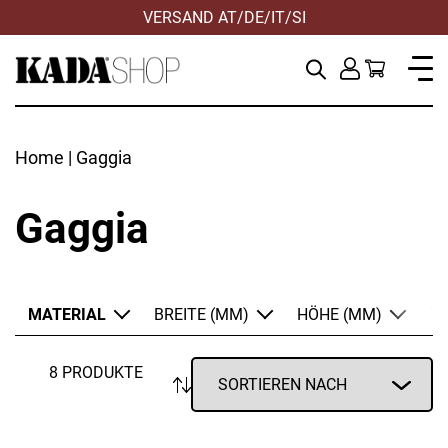
VERSAND AT/DE/IT/SI
Home
| Gaggia
Gaggia
MATERIAL
BREITE (MM)
HÖHE (MM)
TI
Edelstahl
Kunststoff
8 PRODUKTE
ANWENDEN
ANWENDEN
ANWENDEN
ZURÜCKSETZEN
ZURÜCKSETZEN
ZURÜCKSETZEN