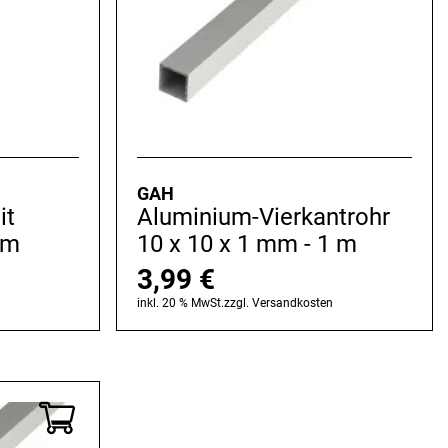
GAH
it
Aluminium-Vierkantrohr
mm
10 x 10 x 1 mm - 1 m
3,99
€
n
inkl. 20 % MwSt.
zzgl.
Versandkosten