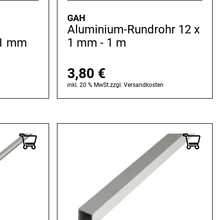
GAH
Aluminium-Rundrohr 12 x
161 mm
1 mm - 1 m
3,80
€
n
inkl. 20 % MwSt.
zzgl.
Versandkosten