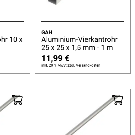
GAH
hr 10 x
Aluminium-Vierkantrohr
25 x 25 x 1,5 mm - 1 m
11,99
€
n
inkl. 20 % MwSt.
zzgl.
Versandkosten