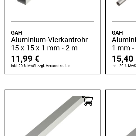
GAH
GAH
Aluminium-Vierkantrohr
Alumin
15 x 15 x 1 mm - 2 m
1 mm -
11,99
€
15,40
inkl. 20 % MwSt.
zzgl.
Versandkosten
inkl. 20 % MwS