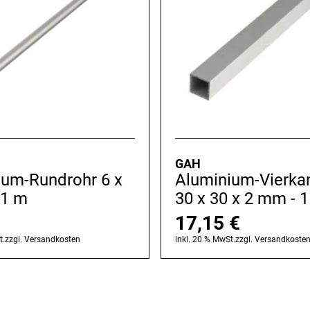
GAH
ium-Rundrohr 6 x
Aluminium-Vierka
 1 m
30 x 30 x 2 mm - 
17,15
€
t.
zzgl.
Versandkosten
inkl. 20 % MwSt.
zzgl.
Versandkoste