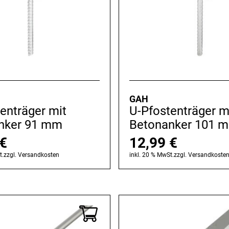
GAH
enträger mit
U-Pfostenträger m
nker 91 mm
Betonanker 101 
€
12,99
€
t.
zzgl.
Versandkosten
inkl. 20 % MwSt.
zzgl.
Versandkoste