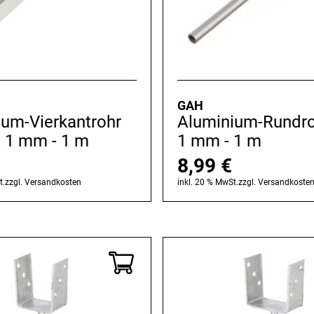
GAH
ium-Vierkantrohr
Aluminium-Rundro
x 1 mm - 1 m
1 mm - 1 m
8,99
€
t.
zzgl.
Versandkosten
inkl. 20 % MwSt.
zzgl.
Versandkoste