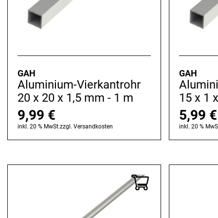
GAH
GAH
Aluminium-Vierkantrohr
Alumin
20 x 20 x 1,5 mm - 1 m
15 x 1 
9,99
€
5,99
€
inkl. 20 % MwSt.
zzgl.
Versandkosten
inkl. 20 % MwS