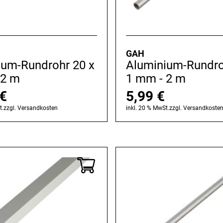
GAH
ium-Rundrohr 20 x
Aluminium-Rundro
 2 m
1 mm - 2 m
€
5,99
€
t.
zzgl.
Versandkosten
inkl. 20 % MwSt.
zzgl.
Versandkoste