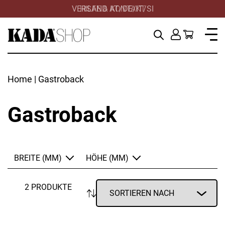
VERSAND AT/DE/IT/SI
HILFE & KONTAKT
Home
| Gastroback
Gastroback
BREITE (MM)
HÖHE (MM)
2 PRODUKTE
ANWENDEN
ANWENDEN
ZURÜCKSETZEN
ZURÜCKSETZEN