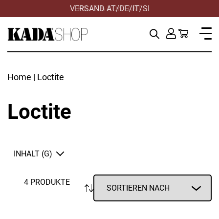
VERSAND AT/DE/IT/SI
Home
| Loctite
Loctite
INHALT (G)
4 PRODUKTE
ANWENDEN
ZURÜCKSETZEN