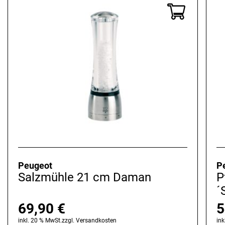
Acryl
Buchenholz
Edelstahl
Holz
Olivenholz
Peugeot
P
Salzmühle 21 cm Daman
P
´
69,90
€
5
inkl. 20 % MwSt.
zzgl.
Versandkosten
ink