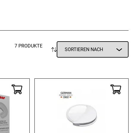
Vorratsdosen
Glasflaschen
Einkochzubehör
KÜCHENTEXTILIEN
Geschirrtücher
7 PRODUKTE
Servietten
Schürzen
Lappen
Handschuhe