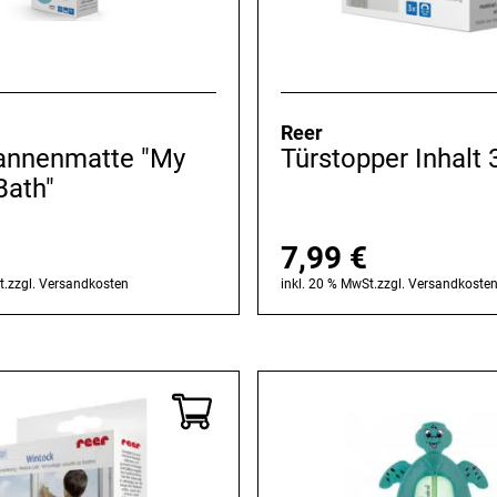
Reer
nnenmatte "My
Türstopper Inhalt 3
Bath"
7,99
€
t.
zzgl.
Versandkosten
inkl. 20 % MwSt.
zzgl.
Versandkoste