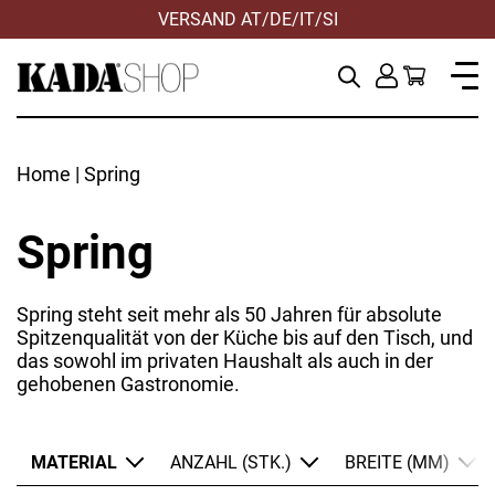
VERSAND AT/DE/IT/SI
Home
| Spring
Spring
Spring steht seit mehr als 50 Jahren für absolute
Spitzenqualität von der Küche bis auf den Tisch, und
das sowohl im privaten Haushalt als auch in der
gehobenen Gastronomie.
Edelstahl
ANWENDEN
ANWENDEN
ANWENDEN
ANWENDEN
ANWENDEN
ZURÜCKSETZEN
ZURÜCKSETZEN
ZURÜCKSETZEN
ZURÜCKSETZEN
ZURÜCKSETZEN
Inox
MATERIAL
ANZAHL (STK.)
BREITE (MM)