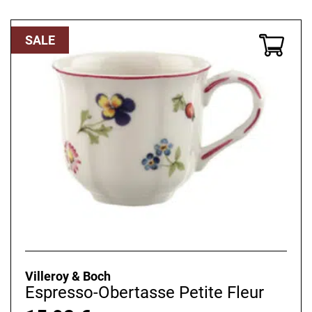
war:
ist:
19,90 €
15,92 €.
SALE
Villeroy & Boch
Espresso-Obertasse Petite Fleur