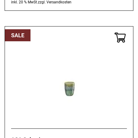
Ursprünglicher
Aktueller
inkl. 20 % MwSt.
zzgl.
Versandkosten
Preis
Preis
war:
ist:
6,90 €
5,52 €.
SALE