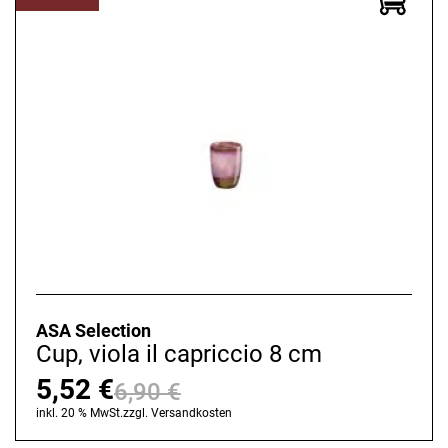
ASA Selection
Cup, viola il capriccio 8 cm
5,52
€
6,90
€
Ursprünglicher
Aktueller
inkl. 20 % MwSt.
zzgl.
Versandkosten