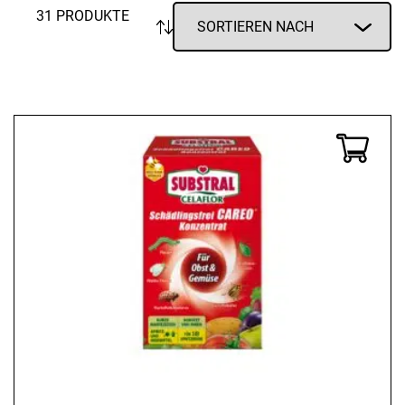
31 PRODUKTE
Enzborn
Flirt
Gefu
Kada
Papstar
Rosenthal
Sonax
Thomas
Villeroy & Boch