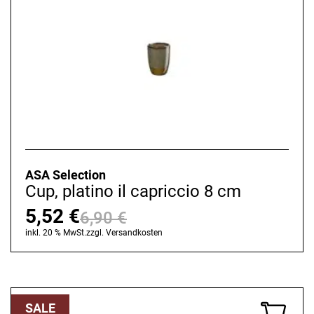
ASA Selection
Cup, platino il capriccio 8 cm
5,52
€
6,90
€
Ursprünglicher
Aktueller
inkl. 20 % MwSt.
zzgl.
Versandkosten
Preis
Preis
war:
ist:
6,90 €
5,52 €.
SALE