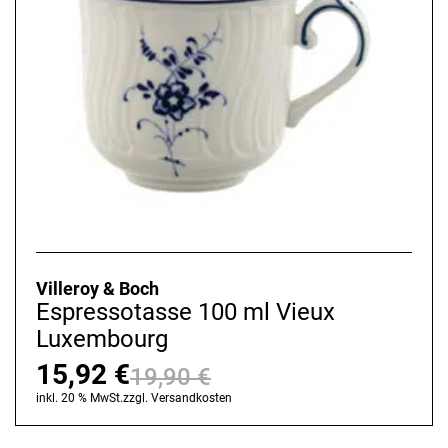
Villeroy & Boch
Espressotasse 100 ml Vieux
Luxembourg
15,92
€
19,90
€
Ursprünglicher
Aktueller
inkl. 20 % MwSt.
zzgl.
Versandkosten
Preis
Preis