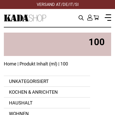
VERSAND AT/DE/IT/SI
100
Home
| Produkt Inhalt (ml) | 100
UNKATEGORISIERT
KOCHEN & ANRICHTEN
ANWENDEN
ANWENDEN
ZURÜCKSETZEN
ZURÜCKSETZEN
HAUSHALT
WOHNEN