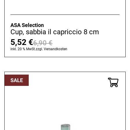
ASA Selection
Cup, sabbia il capriccio 8 cm
5,52
€
6,90
€
Ursprünglicher
Aktueller
inkl. 20 % MwSt.
zzgl.
Versandkosten
Preis
Preis
war:
ist:
6,90 €
5,52 €.
SALE