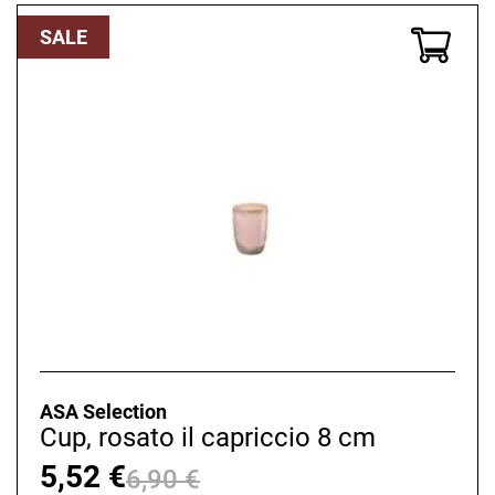
6,90 €
5,52 €.
SALE
ASA Selection
Cup, rosato il capriccio 8 cm
5,52
€
6,90
€