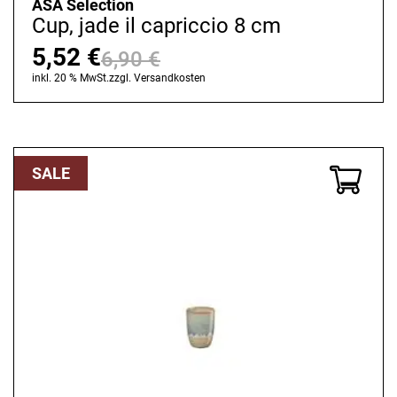
ASA Selection
Cup, jade il capriccio 8 cm
5,52
€
6,90
€
Ursprünglicher
Aktueller
inkl. 20 % MwSt.
zzgl.
Versandkosten
Preis
Preis
war:
ist:
6,90 €
5,52 €.
SALE