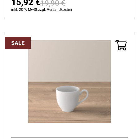
15,92
€
19,90
€
Ursprünglicher
Aktueller
inkl. 20 % MwSt.
zzgl.
Versandkosten
Preis
Preis
war:
ist:
19,90 €
15,92 €.
SALE