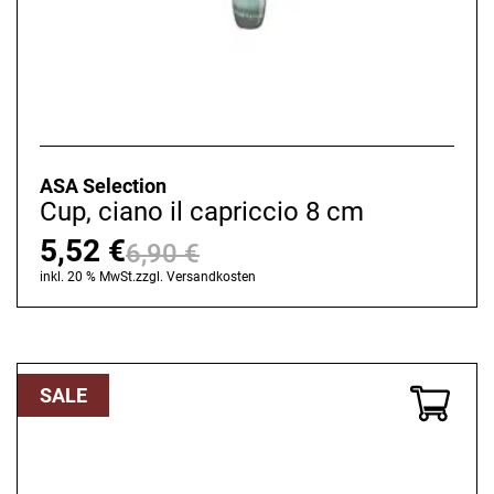
ASA Selection
Cup, ciano il capriccio 8 cm
5,52
€
6,90
€
Ursprünglicher
Aktueller
inkl. 20 % MwSt.
zzgl.
Versandkosten
Preis
Preis
war:
ist:
6,90 €
5,52 €.
SALE