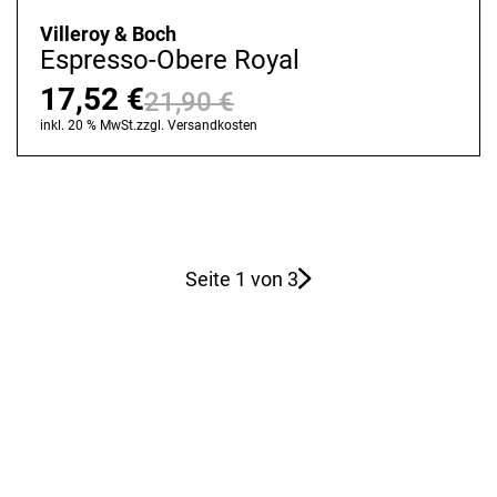
Villeroy & Boch
Espresso-Obere Royal
17,52
€
21,90
€
Ursprünglicher
Aktueller
inkl. 20 % MwSt.
zzgl.
Versandkosten
Preis
Preis
war:
ist:
21,90 €
17,52 €.
Seite 1 von 3