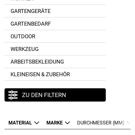
GARTENGERÄTE
GARTENBEDARF
OUTDOOR
Edelstahl
WERKZEUG
Glas
ARBEITSBEKLEIDUNG
Keramik
KLEINEISEN & ZUBEHÖR
Kristallglas mit Hydroglasur in Steinoptik
Polystyrol
ZU DEN FILTERN
ASA Selection
Porzellan
Celaflor
Premium Porcelain
MATERIAL
MARKE
DURCHMESSER (MM)
Eisch
Steinzeug