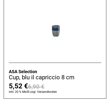
ASA Selection
Cup, blu il capriccio 8 cm
5,52
€
6,90
€
Ursprünglicher
Aktueller
inkl. 20 % MwSt.
zzgl.
Versandkosten
Preis
Preis
war:
ist: