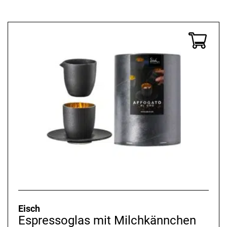
Preis
Preis
war:
ist:
6,90 €
5,52 €.
Eisch
Espressoglas mit Milchkännchen