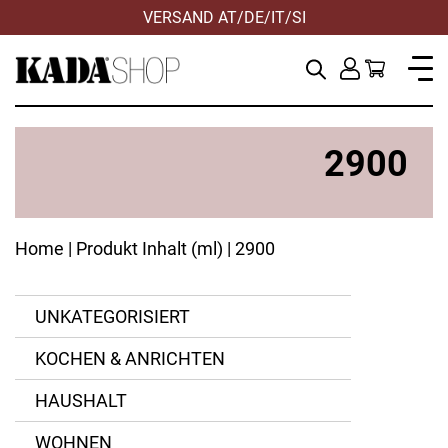
VERSAND AT/DE/IT/SI
2900
Home
| Produkt Inhalt (ml) | 2900
UNKATEGORISIERT
KOCHEN & ANRICHTEN
Big Green Egg
ANWENDEN
ANWENDEN
ANWENDEN
ZURÜCKSETZEN
ZURÜCKSETZEN
ZURÜCKSETZEN
HAUSHALT
Blech
Kaiser
WOHNEN