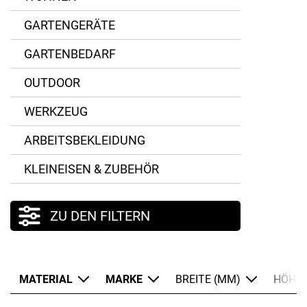
Gusseisen
Staub
GARTENGERÄTE
Holz
GARTENBEDARF
Stahl
OUTDOOR
WERKZEUG
ARBEITSBEKLEIDUNG
KLEINEISEN & ZUBEHÖR
ZU DEN FILTERN
MATERIAL
MARKE
BREITE (MM)
HÖHE 