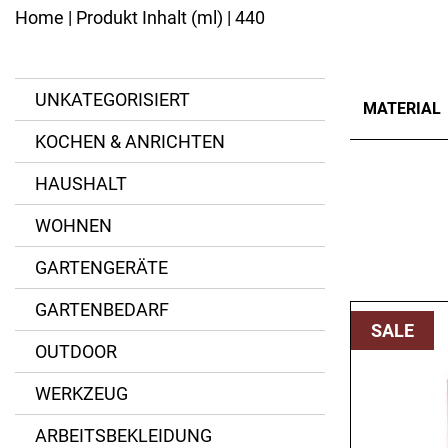
Kannen
Ersatzteile
Home
| Produkt Inhalt (ml) | 440
Eisenpfannen
Emaillierte Pfannen
BESTECK
Spezialpfannen
Messer
Bräter
UNKATEGORISIERT
MATERIAL
Gabeln
Pfannenzubehör
Löffel
KOCHEN & ANRICHTEN
Besteck-Sets
Glas
Kinderbesteck
HAUSHALT
Spezialbesteck
Kristallglas
WOHNEN
Porzellan
GARTENGERÄTE
GARTENBEDARF
SALE
OUTDOOR
WERKZEUG
ARBEITSBEKLEIDUNG