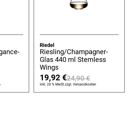
Riedel
egance-
Riesling/Champagner-
Glas 440 ml Stemless
Wings
19,92
€
24,90
€
Ursprüngli
Aktueller
n
inkl. 20 % MwSt.
zzgl.
Versandkosten
Preis
Preis
war:
ist:
24,90 €
19,92 €.