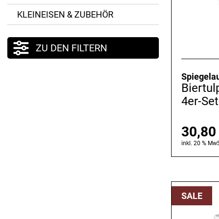
KLEINEISEN & ZUBEHÖR
ZU DEN FILTERN
Spiegela
Biertul
4er-Set
30,8
inkl. 20 % MwS
SALE