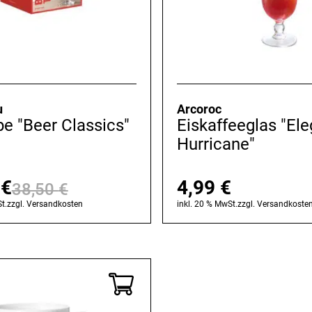
u
Arcoroc
pe "Beer Classics"
Eiskaffeeglas "El
Hurricane"
0
€
4,99
€
38,50
€
Ursprünglicher
Aktueller
t.
zzgl.
Versandkosten
inkl. 20 % MwSt.
zzgl.
Versandkoste
Preis
Preis
war:
ist:
38,50 €
30,80 €.