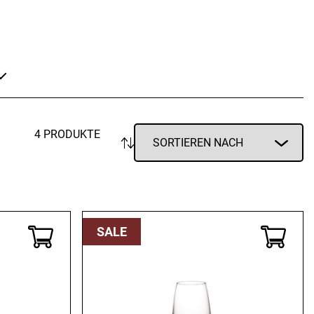
Vorratsdosen
Glasflaschen
Einkochzubehör
KÜCHENTEXTILIEN
Geschirrtücher
Servietten
Schürzen
4 PRODUKTE
Lappen
Handschuhe
ANWENDEN
SALE