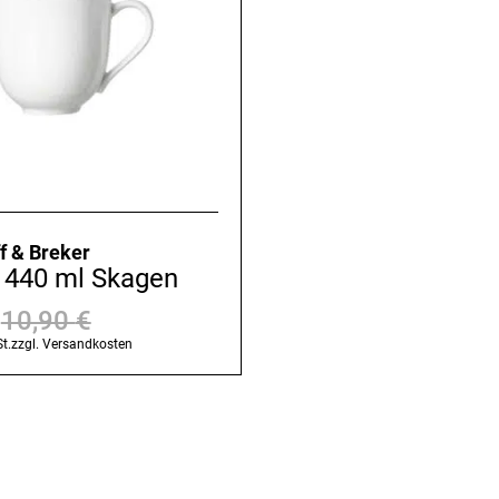
f & Breker
 440 ml Skagen
€
10,90
€
Ursprünglicher
Aktueller
t.
zzgl.
Versandkosten
Preis
Preis
war:
ist:
10,90 €
8,72 €.