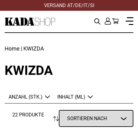
VERSAND AT/DE/IT/SI
Home
| KWIZDA
KWIZDA
ANZAHL (STK.)
INHALT (ML)
22 PRODUKTE
ANWENDEN
ANWENDEN
ZURÜCKSETZEN
ZURÜCKSETZEN