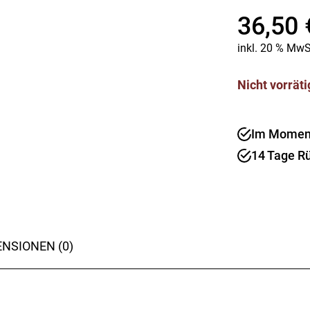
Kaffee & Tee
Weitere Küchengeräte
36,50
Aperitif
Mikrowellen
Nudeln & Pasta
inkl. 20 % MwS
MESSER & SCHEREN
KÜCHENHELFER
Küchenmesser
Nicht vorräti
Scheren
Hobel & Reiben
Schneidebretter
Mühlen
Schneidezubehör
Pfannenwender
Im Moment 
Siebe
14 Tage R
Weitere Küchenhelfer
Pressen
NSIONEN (0)