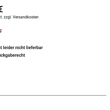
Vorratsdosen
€
Glasflaschen
Einkochzubehör
t.
zzgl.
Versandkosten
KÜCHENTEXTILIEN
g
Geschirrtücher
Servietten
Schürzen
leider nicht lieferbar
Lappen
ückgaberecht
Handschuhe