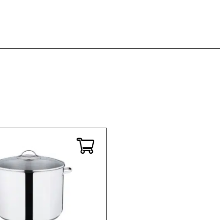
Kaffee & Tee
Weitere Küchengeräte
Aperitif
Mikrowellen
Nudeln & Pasta
MESSER & SCHEREN
KÜCHENHELFER
Küchenmesser
Scheren
Hobel & Reiben
Schneidebretter
Mühlen
Schneidezubehör
Pfannenwender
Siebe
Weitere Küchenhelfer
Pressen