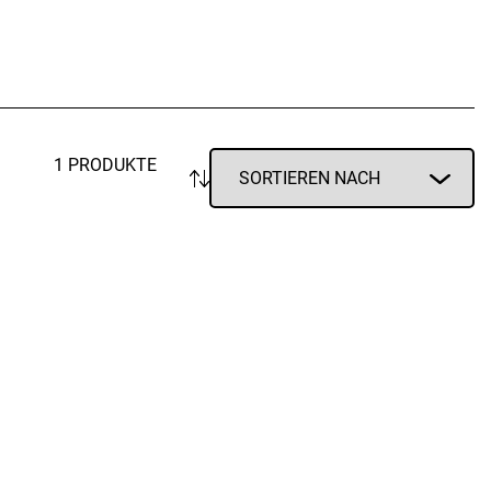
Vorratsdosen
Glasflaschen
Einkochzubehör
KÜCHENTEXTILIEN
Geschirrtücher
1 PRODUKTE
Servietten
Schürzen
Lappen
Handschuhe