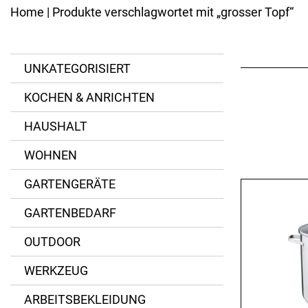
Kannen
Ersatzteile
Home
| Produkte verschlagwortet mit „grosser Topf“
Eisenpfannen
Emaillierte Pfannen
BESTECK
Spezialpfannen
Messer
Bräter
UNKATEGORISIERT
Gabeln
Pfannenzubehör
Löffel
KOCHEN & ANRICHTEN
Besteck-Sets
Kinderbesteck
HAUSHALT
Spezialbesteck
WOHNEN
GARTENGERÄTE
GARTENBEDARF
OUTDOOR
WERKZEUG
ARBEITSBEKLEIDUNG