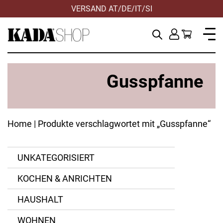
VERSAND AT/DE/IT/SI
Gusspfanne
Home
| Produkte verschlagwortet mit „Gusspfanne“
UNKATEGORISIERT
Antihaft
Kelomat
KOCHEN & ANRICHTEN
Gusseisen
Staub
ANWENDEN
ZURÜCKSETZEN
HAUSHALT
WOHNEN