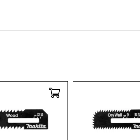
Kaffee & Tee
Weitere Küchengeräte
Aperitif
Mikrowellen
Nudeln & Pasta
MESSER & SCHEREN
KÜCHENHELFER
Küchenmesser
Scheren
Hobel & Reiben
Schneidebretter
Mühlen
Schneidezubehör
Pfannenwender
Siebe
Weitere Küchenhelfer
Pressen