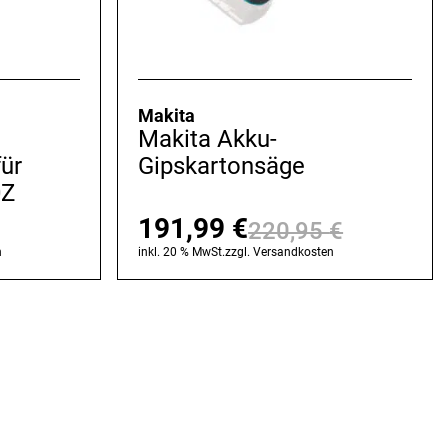
Makita
Makita Akku-
für
Gipskartonsäge
0Z
191,99
€
220,95
€
Ursprüng
Aktuelle
n
inkl. 20 % MwSt.
zzgl.
Versandkosten
Preis
Preis
war:
ist:
220,95 
191,99 €