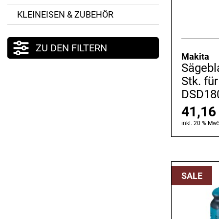
KLEINEISEN & ZUBEHÖR
ZU DEN FILTERN
Makita
Sägebla
Stk. fü
DSD18
41,1
inkl. 20 % MwS
SALE