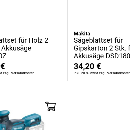
Makita
ttset für Holz 2
Sägeblattset für
r Akkusäge
Gipskarton 2 Stk. 
0Z
Akkusäge DSD18
6
€
34,20
€
t.
zzgl.
Versandkosten
inkl. 20 % MwSt.
zzgl.
Versandkoste