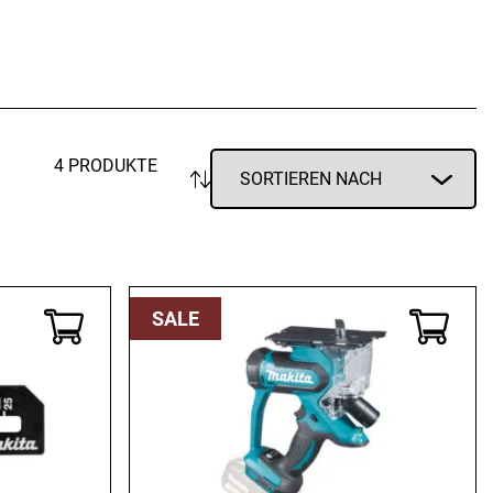
Vorratsdosen
Glasflaschen
Einkochzubehör
KÜCHENTEXTILIEN
Geschirrtücher
4 PRODUKTE
Servietten
Schürzen
Lappen
Handschuhe
SALE