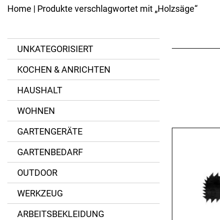
Kannen
Ersatzteile
Home
| Produkte verschlagwortet mit „Holzsäge“
Eisenpfannen
Emaillierte Pfannen
BESTECK
Spezialpfannen
Messer
Bräter
UNKATEGORISIERT
Gabeln
Pfannenzubehör
Löffel
KOCHEN & ANRICHTEN
Besteck-Sets
Kinderbesteck
HAUSHALT
Spezialbesteck
WOHNEN
GARTENGERÄTE
GARTENBEDARF
OUTDOOR
WERKZEUG
ARBEITSBEKLEIDUNG