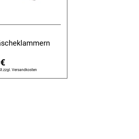
äscheklammern
5
€
t.
zzgl.
Versandkosten