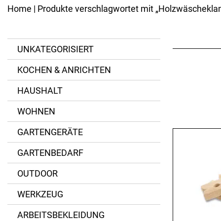
Kannen
Ersatzteile
Home
| Produkte verschlagwortet mit „Holzwäschekl
Eisenpfannen
Emaillierte Pfannen
BESTECK
Spezialpfannen
Messer
Bräter
UNKATEGORISIERT
Gabeln
Pfannenzubehör
Löffel
KOCHEN & ANRICHTEN
Besteck-Sets
Kinderbesteck
HAUSHALT
Spezialbesteck
WOHNEN
GARTENGERÄTE
GARTENBEDARF
OUTDOOR
WERKZEUG
ARBEITSBEKLEIDUNG