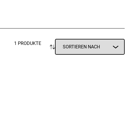
Vorratsdosen
Glasflaschen
Einkochzubehör
KÜCHENTEXTILIEN
Geschirrtücher
1 PRODUKTE
Servietten
Schürzen
Lappen
Handschuhe