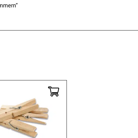
Kaffee & Tee
Weitere Küchengeräte
ammern“
Aperitif
Mikrowellen
Nudeln & Pasta
MESSER & SCHEREN
KÜCHENHELFER
Küchenmesser
Scheren
Hobel & Reiben
Schneidebretter
Mühlen
Schneidezubehör
Pfannenwender
Siebe
Weitere Küchenhelfer
Pressen