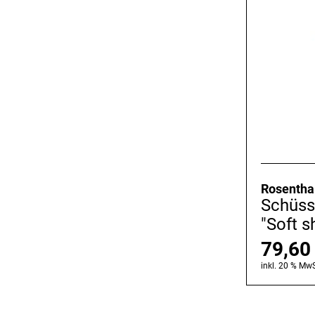
Rosentha
Schüss
"Soft s
79,6
inkl. 20 % MwS