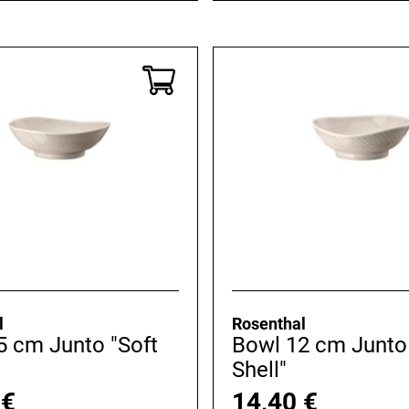
l
Rosenthal
5 cm Junto "Soft
Bowl 12 cm Junto 
Shell"
0
€
14,40
€