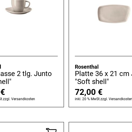
l
Rosenthal
asse 2 tlg. Junto
Platte 36 x 21 cm
hell"
"Soft shell"
0
€
72,00
€
t.
zzgl.
Versandkosten
inkl. 20 % MwSt.
zzgl.
Versandkoste