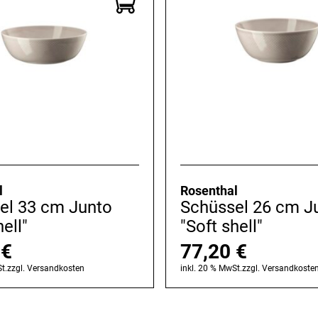
l
Rosenthal
el 33 cm Junto
Schüssel 26 cm J
hell"
"Soft shell"
0
€
77,20
€
t.
zzgl.
Versandkosten
inkl. 20 % MwSt.
zzgl.
Versandkoste