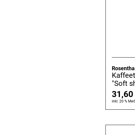
Rosentha
Kaffeet
"Soft s
31,6
inkl. 20 % MwS