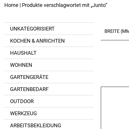
Kannen
Ersatzteile
Home
| Produkte verschlagwortet mit „Junto“
Eisenpfannen
Emaillierte Pfannen
BESTECK
Spezialpfannen
Messer
Bräter
UNKATEGORISIERT
BREITE (M
Gabeln
Pfannenzubehör
Löffel
KOCHEN & ANRICHTEN
Besteck-Sets
Kinderbesteck
HAUSHALT
Spezialbesteck
WOHNEN
ZURÜCKSETZ
GARTENGERÄTE
GARTENBEDARF
OUTDOOR
WERKZEUG
ARBEITSBEKLEIDUNG