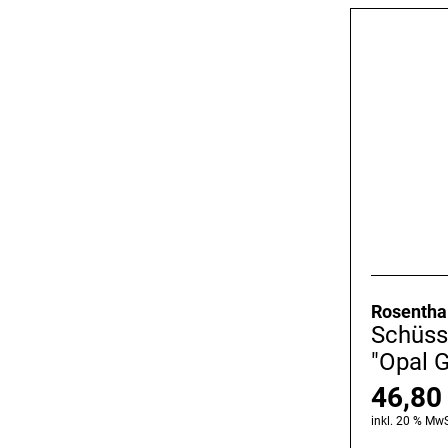
Rosentha
Schüss
"Opal 
46,8
inkl. 20 % MwS