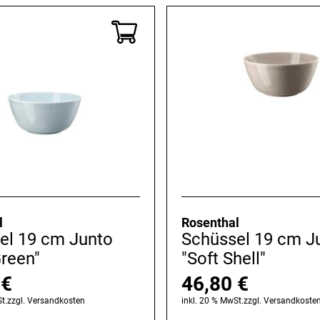
l
Rosenthal
el 19 cm Junto
Schüssel 19 cm J
Green"
"Soft Shell"
0
€
46,80
€
t.
zzgl.
Versandkosten
inkl. 20 % MwSt.
zzgl.
Versandkoste