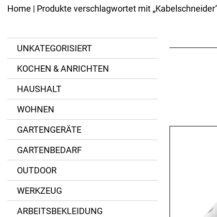
Kannen
Ersatzteile
Home
| Produkte verschlagwortet mit „Kabelschneider
Eisenpfannen
Emaillierte Pfannen
BESTECK
Spezialpfannen
Messer
Bräter
UNKATEGORISIERT
Gabeln
Pfannenzubehör
Löffel
KOCHEN & ANRICHTEN
Besteck-Sets
Kinderbesteck
HAUSHALT
Spezialbesteck
WOHNEN
GARTENGERÄTE
GARTENBEDARF
OUTDOOR
WERKZEUG
ARBEITSBEKLEIDUNG