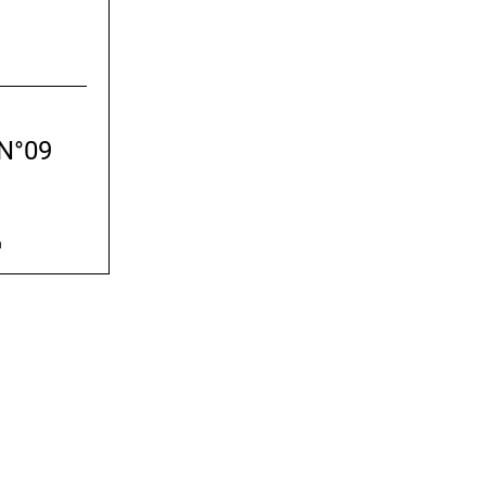
N°09
n