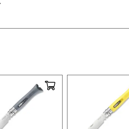
Kaffee & Tee
Weitere Küchengeräte
“
Aperitif
Mikrowellen
Nudeln & Pasta
MESSER & SCHEREN
KÜCHENHELFER
Küchenmesser
Scheren
Hobel & Reiben
Schneidebretter
Mühlen
Schneidezubehör
Pfannenwender
Siebe
Weitere Küchenhelfer
Pressen