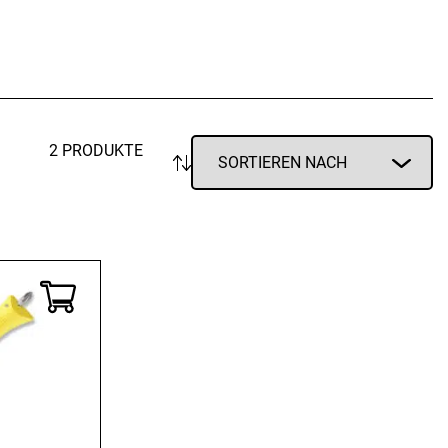
Vorratsdosen
Glasflaschen
Einkochzubehör
KÜCHENTEXTILIEN
Geschirrtücher
2 PRODUKTE
Servietten
Schürzen
Lappen
Handschuhe