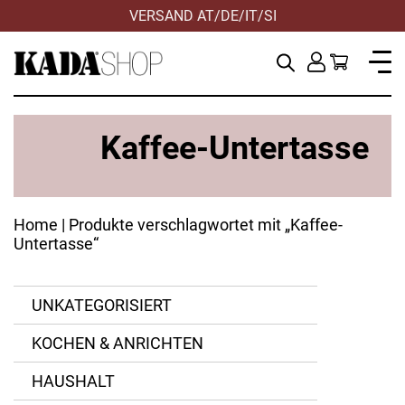
VERSAND AT/DE/IT/SI
HILFE & KONTAKT
Kaffee-Untertasse
Home
| Produkte verschlagwortet mit „Kaffee-
Untertasse“
UNKATEGORISIERT
KOCHEN & ANRICHTEN
ANWENDEN
ZURÜCKSETZEN
HAUSHALT