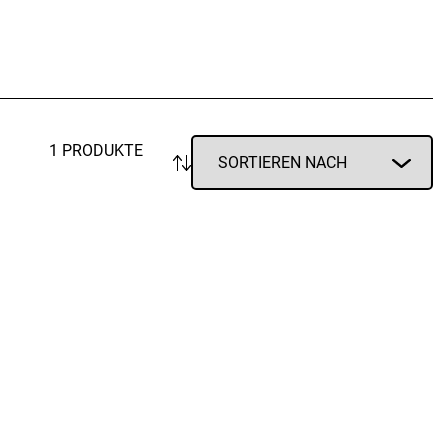
Vorratsdosen
Glasflaschen
Einkochzubehör
KÜCHENTEXTILIEN
Geschirrtücher
1 PRODUKTE
Servietten
Schürzen
Lappen
Handschuhe