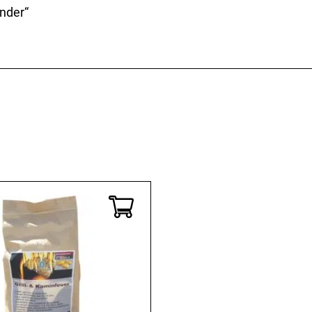
Kaffee & Tee
Weitere Küchengeräte
nder“
Aperitif
Mikrowellen
Nudeln & Pasta
MESSER & SCHEREN
KÜCHENHELFER
Küchenmesser
Scheren
Hobel & Reiben
Schneidebretter
Mühlen
Schneidezubehör
Pfannenwender
Siebe
Weitere Küchenhelfer
Pressen