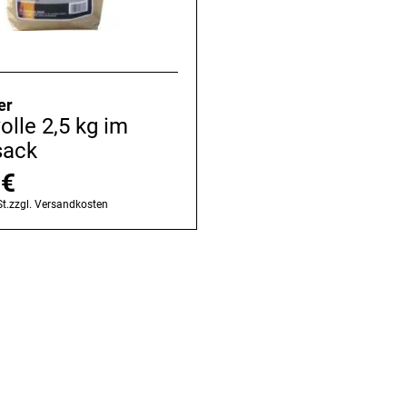
er
lle 2,5 kg im
sack
0
€
t.
zzgl.
Versandkosten