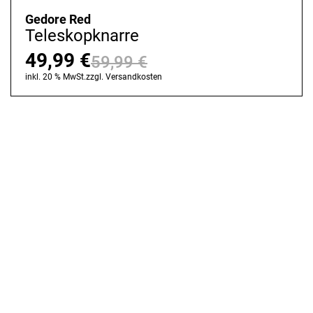
Gedore Red
Teleskopknarre
49,99
€
59,99
€
Ursprünglicher
Aktueller
inkl. 20 % MwSt.
zzgl.
Versandkosten
Preis
Preis
war:
ist:
59,99 €
49,99 €.