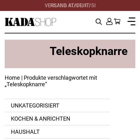
VERSAND AT/DE/IT/SI
HILFE & KONTAKT
Teleskopknarre
Home
| Produkte verschlagwortet mit
„Teleskopknarre“
UNKATEGORISIERT
KOCHEN & ANRICHTEN
HAUSHALT