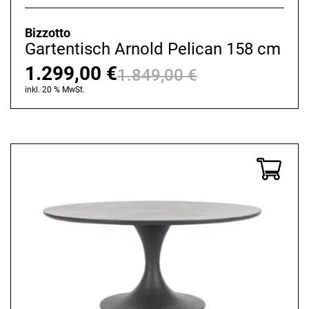
Bizzotto
Gartentisch Arnold Pelican 158 cm
1.299,00
€
1.849,00
€
Ursprünglich
Aktueller
inkl. 20 % MwSt.
Preis
Preis
war:
ist:
1.849,00 €
1.299,00 €.