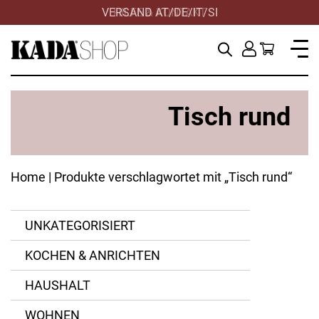
VERSAND AT/DE/IT/SI
HILFE & KONTAKT
Tisch rund
Home
| Produkte verschlagwortet mit „Tisch rund“
UNKATEGORISIERT
Aluminium
KOCHEN & ANRICHTEN
Aluminium beschichtet
ANWENDEN
ZURÜCKSETZEN
HAUSHALT
WOHNEN