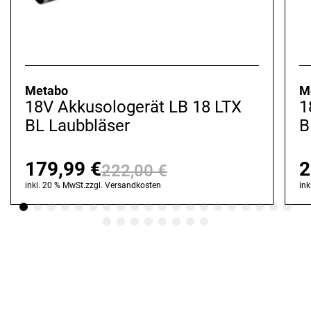
Metabo
M
18V Akkusologerät LB 18 LTX
1
BL Laubbläser
B
179,99
€
2
222,00
€
Ursprünglicher
Aktueller
inkl. 20 % MwSt.
zzgl.
Versandkosten
ink
Preis
Preis
war:
ist:
222,00 €
179,99 €.