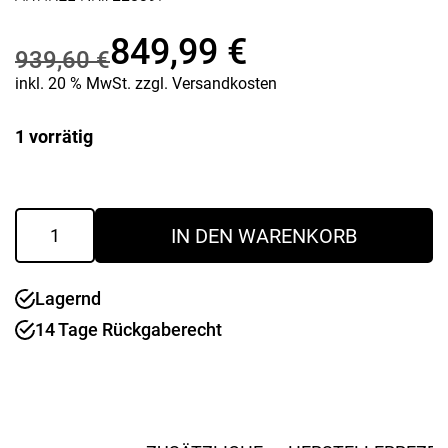
849,99
€
939,60
€
Ursprünglicher
Aktueller
inkl. 20 % MwSt.
zzgl.
Versandkosten
Preis
Preis
1 vorrätig
war:
ist:
939,60 €
849,99 €.
18V
IN DEN WARENKORB
Akku-
Basisset
LiHD
Lagernd
4
Stück
14 Tage Rückgaberecht
10
Ah
Akkus
und
Schnellladegerät