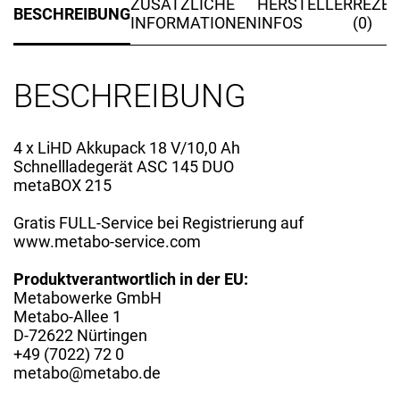
ASC145
ZUSÄTZLICHE
HERSTELLER
REZE
BESCHREIBUNG
Duo
INFORMATIONEN
INFOS
(0)
Menge
BESCHREIBUNG
4 x LiHD Akkupack 18 V/10,0 Ah
Schnellladegerät ASC 145 DUO
metaBOX 215
Gratis FULL-Service bei Registrierung auf
www.metabo-service.com
Produktverantwortlich in der EU:
Metabowerke GmbH
Metabo-Allee 1
D-72622 Nürtingen
+49 (7022) 72 0
metabo@metabo.de