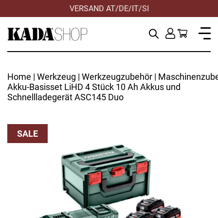
VERSAND AT/DE/IT/SI
HILFE & KONTAKT
Home
|
Werkzeug
|
Werkzeugzubehör
|
Maschinenzub
Akku-Basisset LiHD 4 Stück 10 Ah Akkus und
Schnellladegerät ASC145 Duo
SALE