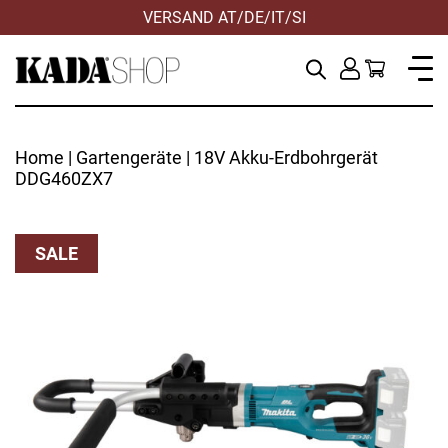
VERSAND AT/DE/IT/SI
Home
|
Gartengeräte
| 18V Akku-Erdbohrgerät
DDG460ZX7
SALE