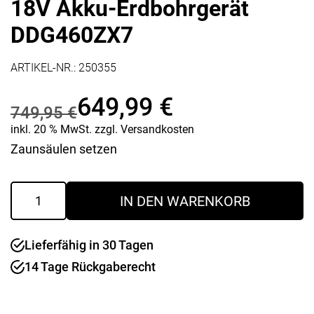
18V Akku-Erdbohrgerät
DDG460ZX7
ARTIKEL-NR.:
250355
649,99
€
749,95
€
Ursprünglicher
Aktueller
inkl. 20 % MwSt.
zzgl.
Versandkosten
Zaunsäulen setzen
Preis
Preis
18V
war:
ist:
IN DEN WARENKORB
Akku-
Erdbohrgerät
749,95 €
649,99 €.
DDG460ZX7
Lieferfähig in 30 Tagen
Menge
14 Tage Rückgaberecht