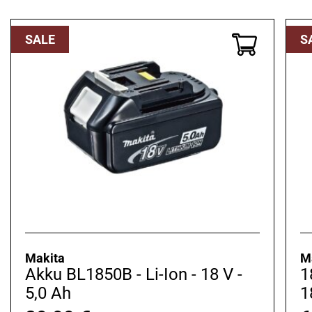
SALE
S
Makita
M
Akku BL1850B - Li-Ion - 18 V -
1
5,0 Ah
1