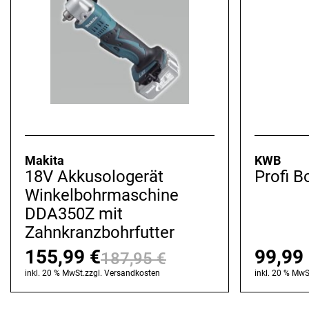
Makita
KWB
18V Akkusologerät
Profi B
Winkelbohrmaschine
DDA350Z mit
Zahnkranzbohrfutter
155,99
€
99,99
187,95
€
Ursprünglicher
Aktueller
inkl. 20 % MwSt.
zzgl.
Versandkosten
inkl. 20 % MwS
Preis
Preis