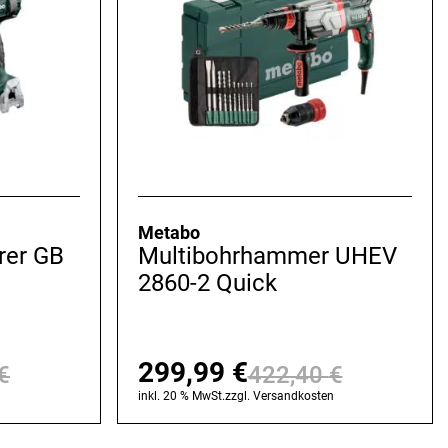
Metabo
rer GB
Multibohrhammer UHEV
2860-2 Quick
299,99
€
€
422,40
€
Ursprünglicher
Aktueller
Ursprüng
Aktuelle
n
inkl. 20 % MwSt.
zzgl.
Versandkosten
Preis
Preis
Preis
Preis