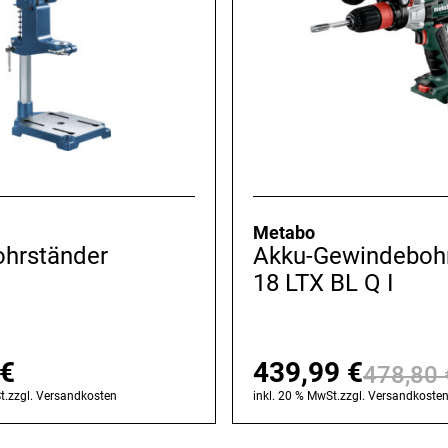
Metabo
ohrständer
Akku-Gewindeboh
18 LTX BL Q I
€
439,99
€
478,80
t.
zzgl.
Versandkosten
inkl. 20 % MwSt.
zzgl.
Versandkoste