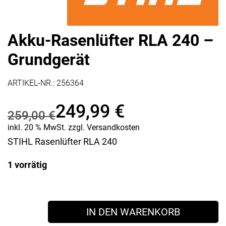
Akku-Rasenlüfter RLA 240 –
Grundgerät
ARTIKEL-NR.:
256364
249,99
€
259,00
€
Ursprünglicher
Aktueller
inkl. 20 % MwSt.
zzgl.
Versandkosten
STIHL Rasenlüfter RLA 240
Preis
Preis
1 vorrätig
war:
ist:
259,00 €
249,99 €.
Akku-
IN DEN WARENKORB
Rasenlüfter