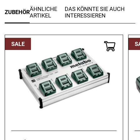
ÄHNLICHE
DAS KÖNNTE SIE AUCH
ZUBEHÖR
ARTIKEL
INTERESSIEREN
SALE
S