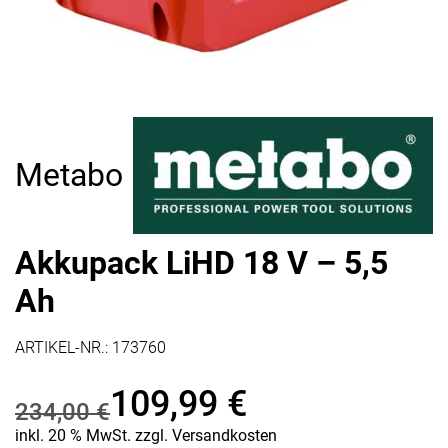
Metabo
Akkupack LiHD 18 V – 5,5
Ah
ARTIKEL-NR.:
173760
109,99
€
234,00
€
Ursprünglicher
Aktueller
inkl. 20 % MwSt.
zzgl.
Versandkosten