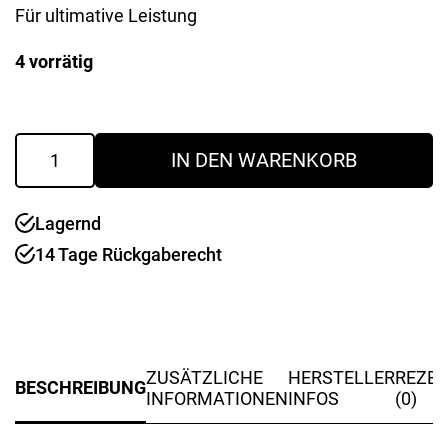
Für ultimative Leistung
Preis
Preis
4 vorrätig
war:
ist:
234,00 €
109,99 €.
Akkupack
IN DEN WARENKORB
LiHD
18
V
Lagernd
-
5,5
14 Tage Rückgaberecht
Ah
Menge
ZUSÄTZLICHE
HERSTELLER
REZE
BESCHREIBUNG
INFORMATIONEN
INFOS
(0)