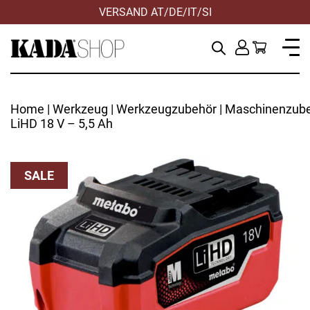
VERSAND AT/DE/IT/SI
Home
|
Werkzeug
|
Werkzeugzubehör
|
Maschinenzub
LiHD 18 V – 5,5 Ah
SALE