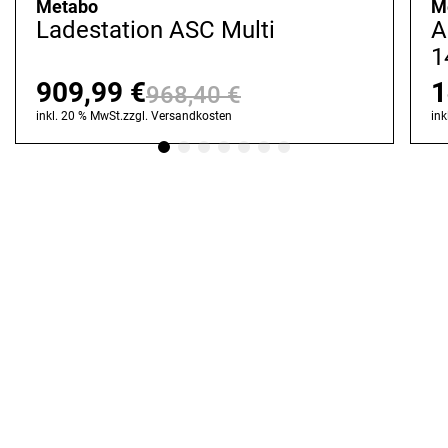
Metabo
M
Ladestation ASC Multi
A
1
909,99
€
1
968,40
€
Ursprünglicher
Aktueller
inkl. 20 % MwSt.
zzgl.
Versandkosten
ink
Preis
Preis
war:
ist:
968,40 €
909,99 €.